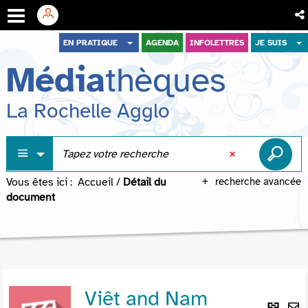
Aller
Aller
Aller
EN PRATIQUE
AGENDA
INFOLETTRES
JE SUIS
au
au
à
Média
thèques
menu
contenu
la
recherche
La Rochelle Agglo
Vous êtes ici :
Accueil
/
Détail du
recherche avancée
document
Viêt and Nam
Lie