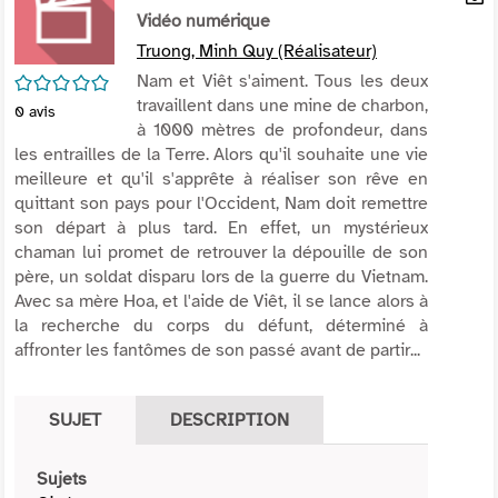
per
Vidéo numérique
En
(Nou
par
Truong, Minh Quy (Réalisateur)
fenê
mai
/5
Nam et Viêt s'aiment. Tous les deux
travaillent dans une mine de charbon,
0
avis
à 1000 mètres de profondeur, dans
les entrailles de la Terre. Alors qu'il souhaite une vie
meilleure et qu'il s'apprête à réaliser son rêve en
quittant son pays pour l'Occident, Nam doit remettre
son départ à plus tard. En effet, un mystérieux
chaman lui promet de retrouver la dépouille de son
père, un soldat disparu lors de la guerre du Vietnam.
Avec sa mère Hoa, et l'aide de Viêt, il se lance alors à
la recherche du corps du défunt, déterminé à
affronter les fantômes de son passé avant de partir...
SUJET
DESCRIPTION
Sujets