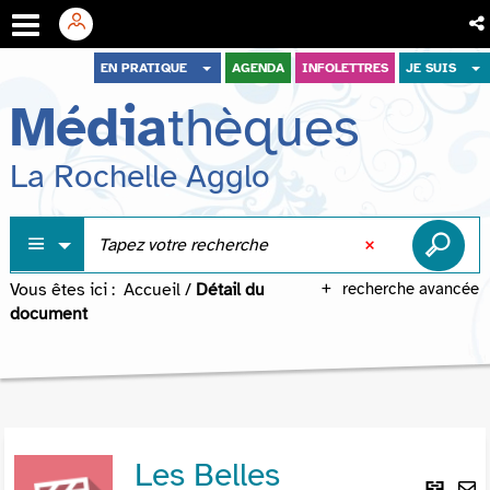
Aller
Aller
Aller
EN PRATIQUE
AGENDA
INFOLETTRES
JE SUIS
au
au
à
Média
thèques
menu
contenu
la
recherche
La Rochelle Agglo
Vous êtes ici :
Accueil
/
Détail du
recherche avancée
document
Les Belles
Lie