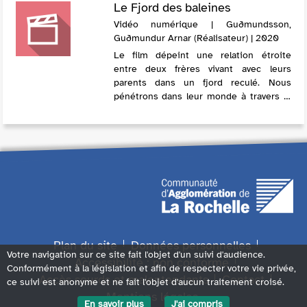
Le Fjord des baleines
Vidéo numérique | Guðmundsson,
Guðmundur Arnar (Réalisateur) | 2020
Le film dépeint une relation étroite
entre deux frères vivant avec leurs
parents dans un fjord reculé. Nous
pénétrons dans leur monde à travers le
regard du plus jeune frère et nous
l’accompagnons dans un voyage qui
marquera un to...
Plan du site
Données personnelles
Votre navigation sur ce site fait l'objet d'un suivi d'audience.
Accessibilité : non conforme
Conformément à la législation et afin de respecter votre vie privée,
Accès sourds et malentendants
Contact
ce suivi est anonyme et ne fait l'objet d'aucun traitement croisé.
Mentions légales
En savoir plus
J'ai compris