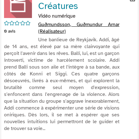
Créatures
per
En
(Nou
par
Vidéo numérique
fenê
mai
/5
Guðmundsson, Guðmundur Arnar
(Réalisateur)
0
avis
Une banlieue de Reykjavik. Addi, âgé
de 14 ans, est élevé par sa mère clairvoyante qui
perçoit l'avenir dans les rêves. Balli, lui, est un garçon
introverti, victime de harcèlement scolaire. Addi
prend Balli sous son aile et l'intègre à sa bande, aux
côtés de Konni et Siggi. Ces quatre garçons
désoeuvrés, livrés à eux-mêmes, et qui explorent la
brutalité comme seul moyen d'expression,
s'enfoncent dans l'engrenage de la violence. Alors
que la situation du groupe s'aggrave inexorablement,
Addi commence à expérimenter une série de visions
oniriques. Dès lors, il se met à espérer que ses
nouvelles intuitions lui permettront de le guider et
de trouver sa voie...