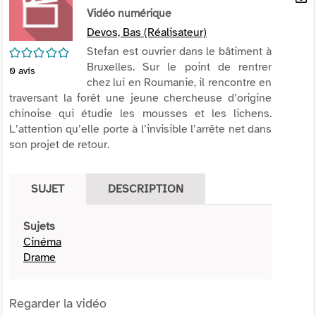
per
Vidéo numérique
En
(Nou
par
Devos, Bas (Réalisateur)
fenê
mai
/5
Stefan est ouvrier dans le bâtiment à
Bruxelles. Sur le point de rentrer
0
avis
chez lui en Roumanie, il rencontre en
traversant la forêt une jeune chercheuse d’origine
chinoise qui étudie les mousses et les lichens.
L’attention qu’elle porte à l’invisible l’arrête net dans
son projet de retour.
SUJET
DESCRIPTION
Sujets
Cinéma
Drame
Regarder la vidéo