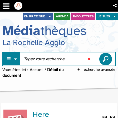
Aller
Aller
Aller
EN PRATIQUE
AGENDA
INFOLETTRES
JE SUIS
au
au
à
Média
thèques
menu
contenu
la
recherche
La Rochelle Agglo
Vous êtes ici :
Accueil
/
Détail du
recherche avancée
document
Here
Lie