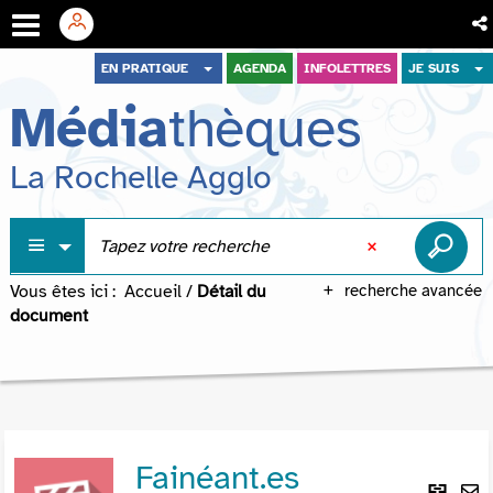
Aller
Aller
Aller
EN PRATIQUE
AGENDA
INFOLETTRES
JE SUIS
au
au
à
Média
thèques
menu
contenu
la
recherche
La Rochelle Agglo
Vous êtes ici :
Accueil
/
Détail du
recherche avancée
document
Fainéant.es
Lie