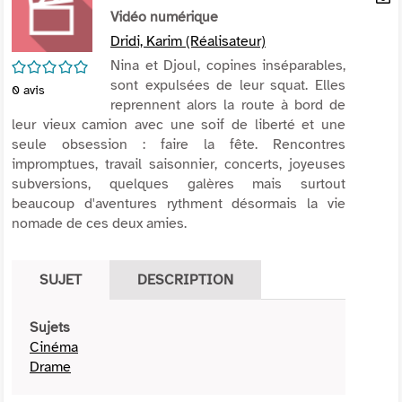
per
Vidéo numérique
En
(Nou
par
Dridi, Karim (Réalisateur)
fenê
mai
/5
Nina et Djoul, copines inséparables,
sont expulsées de leur squat. Elles
0
avis
reprennent alors la route à bord de
leur vieux camion avec une soif de liberté et une
seule obsession : faire la fête. Rencontres
impromptues, travail saisonnier, concerts, joyeuses
subversions, quelques galères mais surtout
beaucoup d'aventures rythment désormais la vie
nomade de ces deux amies.
SUJET
DESCRIPTION
Sujets
Cinéma
Drame