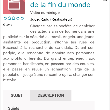
de la fin du monde
per
En
(Nou
par
Vidéo numérique
fenê
mai
/5
Jude, Radu (Réalisateur)
0
avis
Chargée par sa société de dénicher
des acteurs afin de tourner dans une
publicité sur la sécurité au travail, Angela, une jeune
assistante de production, sillonne les rues de
Bucarest à la recherche de candidats. Durant son
périple, elle rencontre de nombreuses personnes
aux profils différents. Du grand entrepreneur, aux
personnes handicapés, en passant par des couples,
elle passe en revue un échantillon large de la
population, jusqu'à une rencontre qui va changer son
histoire...
SUJET
DESCRIPTION
Sujets