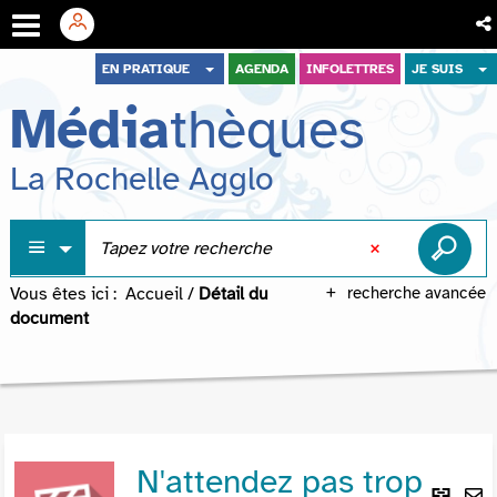
Aller
Aller
Aller
EN PRATIQUE
AGENDA
INFOLETTRES
JE SUIS
au
au
à
Média
thèques
menu
contenu
la
recherche
La Rochelle Agglo
Vous êtes ici :
Accueil
/
Détail du
recherche avancée
document
N'attendez pas trop
Lie