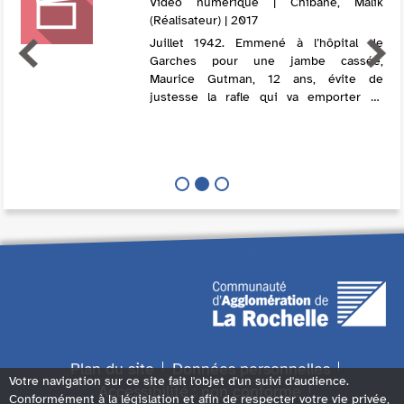
Vidéo numérique | Chibane, Malik
(Réalisateur) | 2017
Juillet 1942. Emmené à l’hôpital de
Garches pour une jambe cassée,
Maurice Gutman, 12 ans, évite de
justesse la rafle qui va emporter sa
famille. À l’hôpital, le docteur Daviel lui
diagnostique une tuberculose et lui
impose un lon...
Plan du site
Données personnelles
Votre navigation sur ce site fait l'objet d'un suivi d'audience.
Accessibilité : non conforme
Conformément à la législation et afin de respecter votre vie privée,