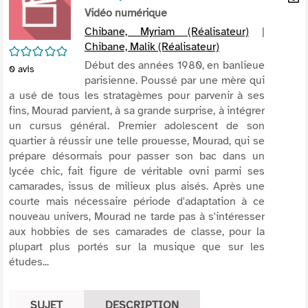
per
Vidéo numérique
En
(Nou
par
Chibane, Myriam (Réalisateur)
|
fenê
mai
Chibane, Malik (Réalisateur)
/5
Début des années 1980, en banlieue
0
avis
parisienne. Poussé par une mère qui
a usé de tous les stratagèmes pour parvenir à ses
fins, Mourad parvient, à sa grande surprise, à intégrer
un cursus général. Premier adolescent de son
quartier à réussir une telle prouesse, Mourad, qui se
prépare désormais pour passer son bac dans un
lycée chic, fait figure de véritable ovni parmi ses
camarades, issus de milieux plus aisés. Après une
courte mais nécessaire période d'adaptation à ce
nouveau univers, Mourad ne tarde pas à s'intéresser
aux hobbies de ses camarades de classe, pour la
plupart plus portés sur la musique que sur les
études...
SUJET
DESCRIPTION