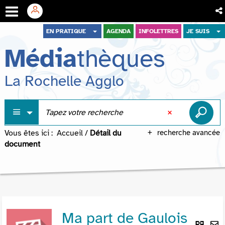
Aller
Aller
Aller
EN PRATIQUE
AGENDA
INFOLETTRES
JE SUIS
au
au
à
Média
thèques
menu
contenu
la
recherche
La Rochelle Agglo
Vous êtes ici :
Accueil
/
Détail du
recherche avancée
document
Ma part de Gaulois
Lie