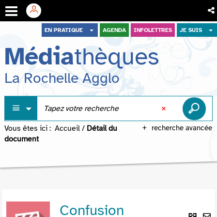
Aller
Aller
Aller
EN PRATIQUE
AGENDA
INFOLETTRES
JE SUIS
au
au
à
Média
thèques
menu
contenu
la
recherche
La Rochelle Agglo
Vous êtes ici :
Accueil
/
Détail du
recherche avancée
document
Confusion
Lie