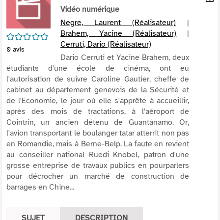
per
Vidéo numérique
En
(Nou
par
Negre, Laurent (Réalisateur)
|
fenê
mai
Brahem, Yacine (Réalisateur)
|
/5
Cerruti, Dario (Réalisateur)
0
avis
Dario Cerruti et Yacine Brahem, deux
étudiants d'une école de cinéma, ont eu
l'autorisation de suivre Caroline Gautier, cheffe de
cabinet au département genevois de la Sécurité et
de l'Economie, le jour où elle s'apprête à accueillir,
après des mois de tractations, à l'aéroport de
Cointrin, un ancien détenu de Guantánamo. Or,
l'avion transportant le boulanger tatar atterrit non pas
en Romandie, mais à Berne-Belp. La faute en revient
au conseiller national Ruedi Knobel, patron d'une
grosse entreprise de travaux publics en pourparlers
pour décrocher un marché de construction de
barrages en Chine...
SUJET
DESCRIPTION