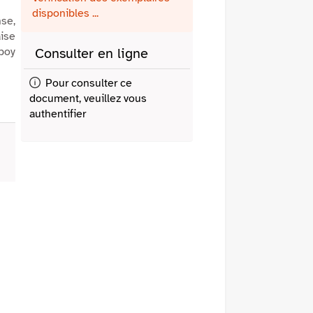
fenêtre)
mail
disponibles ...
se,
aise
wboy
Consulter en ligne
Pour consulter ce
document, veuillez vous
authentifier