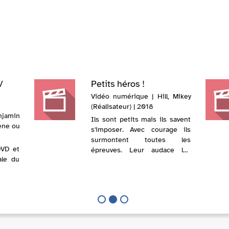
/
Petits héros !
Vidéo numérique | Hill, Mikey
(Réalisateur) | 2018
jamin
Ils sont petits mais ils savent
cène ou
s'imposer. Avec courage ils
surmontent toutes les
DVD et
épreuves. Leur audace les
ale du
accompagne dans les exploits
qui font leur succès. Ce sont
les petits héros ! 7 courts
métrages qui feront grandir
les plu...