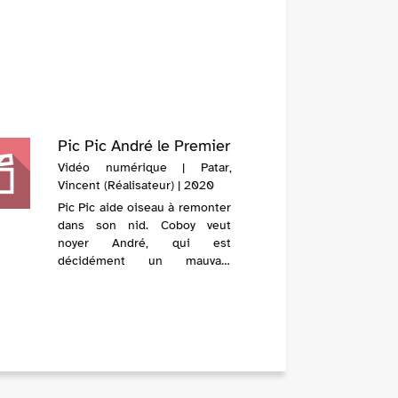
Pic Pic André le Premier
Vidéo numérique | Patar,
Vincent (Réalisateur) | 2020
Pic Pic aide oiseau à remonter
dans son nid. Coboy veut
noyer André, qui est
décidément un mauvais
cheval. Bill Dany s'amuse avec
son avion télécommandé.