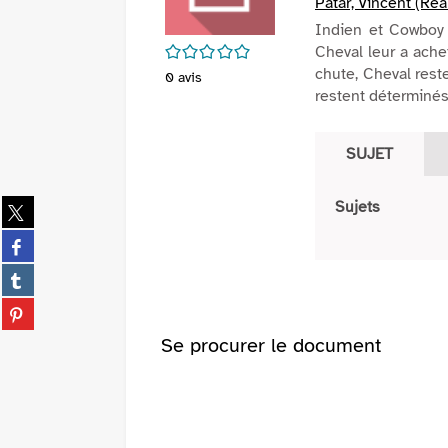
Patar, Vincent (Réa
Indien et Cowboy 
/5
Cheval leur a ache
chute, Cheval rest
0
avis
restent déterminés à
SUJET
Partager
Sujets
sur
Partager
twitter
sur
(Nouvelle
Partager
facebook
fenêtre)
sur
(Nouvelle
Partager
tumblr
fenêtre)
sur
(Nouvelle
Se procurer le document
pinterest
fenêtre)
(Nouvelle
fenêtre)