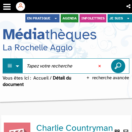
Aller
Aller
Aller
EN PRATIQUE
AGENDA
INFOLETTRES
JE SUIS
au
au
à
Média
thèques
menu
contenu
la
recherche
La Rochelle Agglo
Vous êtes ici :
Accueil
/
Détail du
recherche avancée
document
Charlie Countryman
Lie