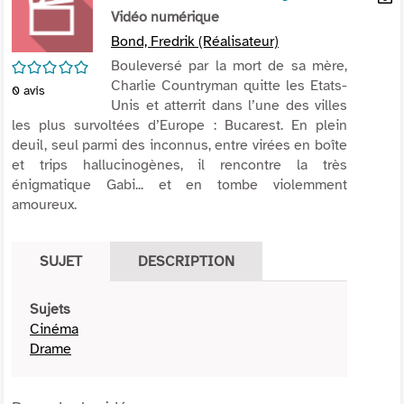
per
Vidéo numérique
En
(Nou
par
Bond, Fredrik (Réalisateur)
fenê
mai
/5
Bouleversé par la mort de sa mère,
Charlie Countryman quitte les Etats-
0
avis
Unis et atterrit dans l’une des villes
les plus survoltées d’Europe : Bucarest. En plein
deuil, seul parmi des inconnus, entre virées en boîte
et trips hallucinogènes, il rencontre la très
énigmatique Gabi... et en tombe violemment
amoureux.
SUJET
DESCRIPTION
Sujets
Cinéma
Drame