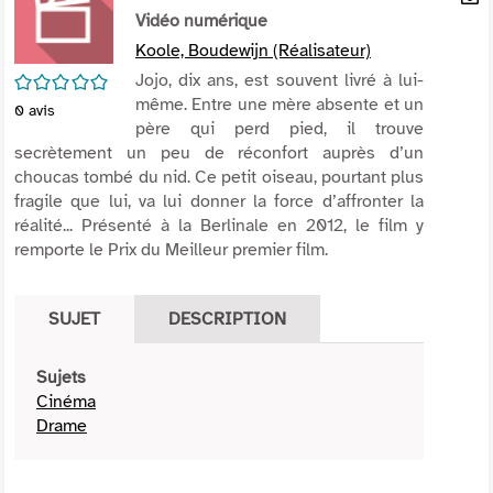
per
Vidéo numérique
En
(Nou
par
Koole, Boudewijn (Réalisateur)
fenê
mai
/5
Jojo, dix ans, est souvent livré à lui-
même. Entre une mère absente et un
0
avis
père qui perd pied, il trouve
secrètement un peu de réconfort auprès d’un
choucas tombé du nid. Ce petit oiseau, pourtant plus
fragile que lui, va lui donner la force d’affronter la
réalité... Présenté à la Berlinale en 2012, le film y
remporte le Prix du Meilleur premier film.
SUJET
DESCRIPTION
Sujets
Cinéma
Drame