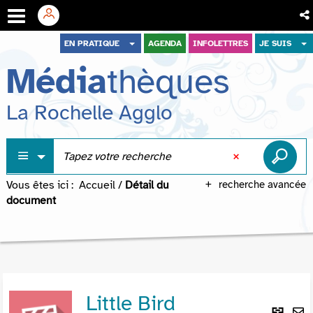
Aller
Aller
Aller
EN PRATIQUE
AGENDA
INFOLETTRES
JE SUIS
au
au
à
Média
thèques
menu
contenu
la
recherche
La Rochelle Agglo
Vous êtes ici :
Accueil
/
Détail du
recherche avancée
document
Little Bird
Lie