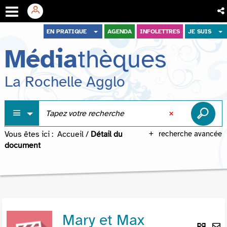
Aller
Aller
Aller
EN PRATIQUE
AGENDA
INFOLETTRES
JE SUIS
au
au
à
Média
thèques
menu
contenu
la
recherche
La Rochelle Agglo
Vous êtes ici :
Accueil
/
Détail du
recherche avancée
document
Mary et Max
Lie