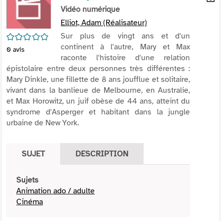
per
Vidéo numérique
En
(Nou
par
Elliot, Adam (Réalisateur)
fenê
mai
/5
Sur plus de vingt ans et d'un
continent à l'autre, Mary et Max
0
avis
raconte l'histoire d'une relation
épistolaire entre deux personnes très différentes :
Mary Dinkle, une fillette de 8 ans joufflue et solitaire,
vivant dans la banlieue de Melbourne, en Australie,
et Max Horowitz, un juif obèse de 44 ans, atteint du
syndrome d'Asperger et habitant dans la jungle
urbaine de New York.
SUJET
DESCRIPTION
Sujets
Animation ado / adulte
Cinéma