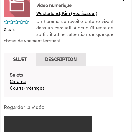
per
Vidéo numérique
En
(Nou
par
Westerlund, Kim (Réalisateur)
fenê
mai
/5
Un homme se réveille enterré vivant
dans un cercueil. Alors qu'il tente de
0
avis
sortir, il attire l'attention de quelque
chose de vraiment terrifiant.
SUJET
DESCRIPTION
Sujets
Cinéma
Courts-métrages
Regarder la vidéo