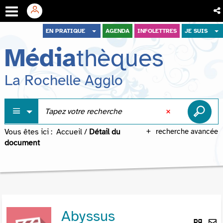
Aller
Aller
Aller
EN PRATIQUE
AGENDA
INFOLETTRES
JE SUIS
au
au
à
Média
thèques
menu
contenu
la
recherche
La Rochelle Agglo
Vous êtes ici :
Accueil
/
Détail du
recherche avancée
document
Abyssus
Lie