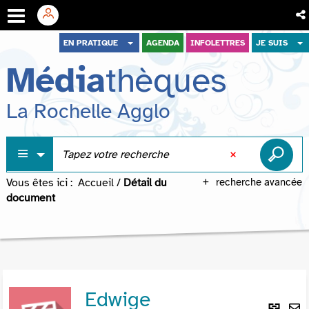
Aller
Aller
Aller
EN PRATIQUE
AGENDA
INFOLETTRES
JE SUIS
au
au
à
Média
thèques
menu
contenu
la
recherche
La Rochelle Agglo
Vous êtes ici :
Accueil
/
Détail du
recherche avancée
document
Edwige
Lie