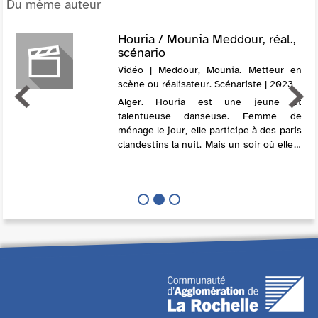
Du même auteur
Houria / Mounia Meddour, réal.,
scénario
Vidéo | Meddour, Mounia. Metteur en
scène ou réalisateur. Scénariste | 2023
Alger. Houria est une jeune et
talentueuse danseuse. Femme de
ménage le jour, elle participe à des paris
clandestins la nuit. Mais un soir où elle a
gagné gros, elle est violemment
agressée par Ali et se retrouve à
l'hôpital. Ses ...