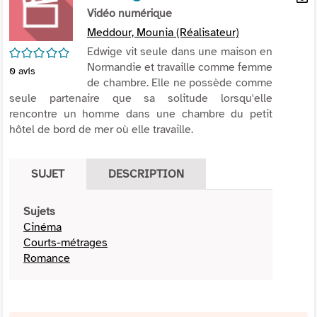
per
Vidéo numérique
En
(Nou
par
Meddour, Mounia (Réalisateur)
fenê
mai
/5
Edwige vit seule dans une maison en
Normandie et travaille comme femme
0
avis
de chambre. Elle ne possède comme
seule partenaire que sa solitude lorsqu'elle
rencontre un homme dans une chambre du petit
hôtel de bord de mer où elle travaille.
SUJET
DESCRIPTION
Sujets
Cinéma
Courts-métrages
Romance