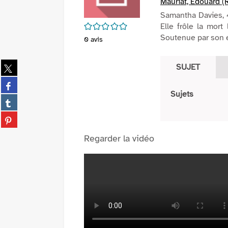
Mauriat, Edouard (R
Samantha Davies, 4
/5
Elle frôle la mort
Soutenue par son éq
0
avis
Partager
SUJET
sur
Partager
twitter
sur
Sujets
(Nouvelle
Partager
facebook
fenêtre)
sur
(Nouvelle
Partager
tumblr
fenêtre)
sur
(Nouvelle
Regarder la vidéo
pinterest
fenêtre)
(Nouvelle
fenêtre)