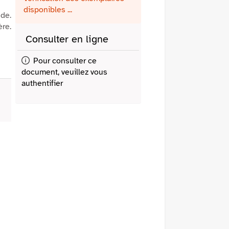
fenêtre)
mail
disponibles ...
nde.
ère.
Consulter en ligne
Pour consulter ce
document, veuillez vous
authentifier