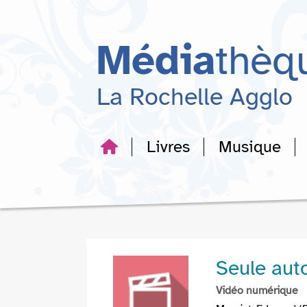
Aller
Aller
Aller
au
au
à
menu
contenu
la
Média
thèq
recherche
La Rochelle Agglo
Livres
Musique
Seule aut
Vidéo numérique