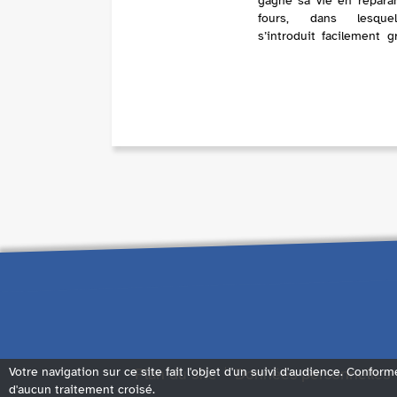
gagne sa vie en répara
fours, dans lesque
s’introduit facilement g
sa petite taille. Face au
d’un système qui le relè
rang des marginaux, il
petit à petit en résis...
Plan du site
Données personnelles
Votre navigation sur ce site fait l'objet d'un suivi d'audience. Conform
d'aucun traitement croisé.