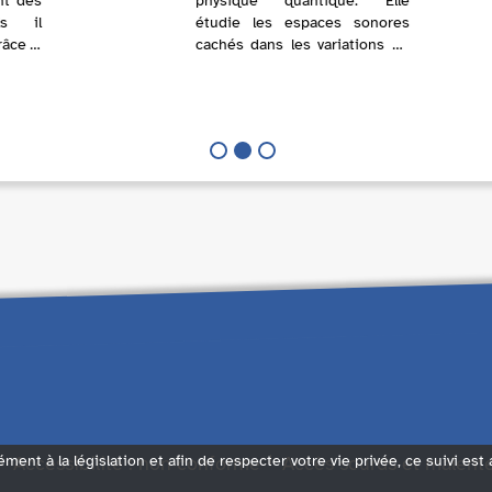
nt des
physique quantique. Elle
ls il
étudie les espaces sonores
râce à
cachés dans les variations de
 mépris
la lumière. En se plongeant
gue au
dans des images qu’elle
 entre
distord, Catarina découvre une
nouvelle forme de spectre
sonore, qui ...
Accessibilité : non conforme
Accès sourds et malent
ément à la législation et afin de respecter votre vie privée, ce suivi est