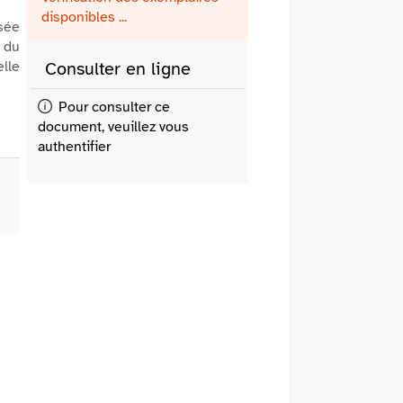
fenêtre)
mail
disponibles ...
sée
s du
elle
Consulter en ligne
Pour consulter ce
document, veuillez vous
authentifier