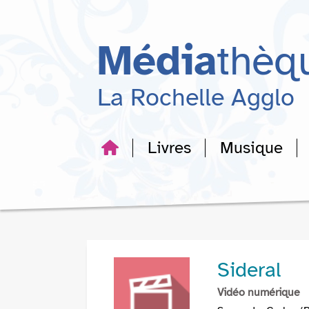
Aller
Aller
Aller
au
au
à
menu
contenu
la
Média
thèq
recherche
La Rochelle Agglo
Livres
Musique
Sideral
Vidéo numérique