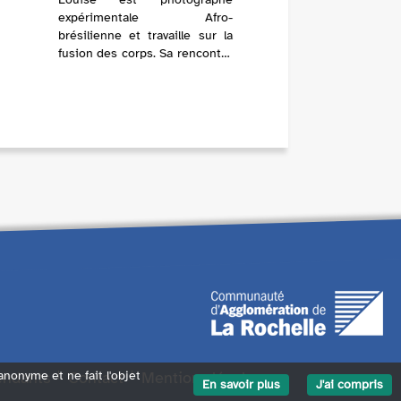
expérimentale Afro-
brésilienne et travaille sur la
fusion des corps. Sa rencontre
avec Tereza, une jeune femme
qui se présente à son atelier
pour une séance photo va
troubler ces deux femmes plus
qu’elles ne...
endants
Contact
Mentions légales
 anonyme et ne fait l'objet
En savoir plus
J'ai compris