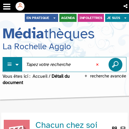
Aller
Aller
Aller
EN PRATIQUE
AGENDA
INFOLETTRES
JE SUIS
au
au
à
Média
thèques
menu
contenu
la
recherche
La Rochelle Agglo
Vous êtes ici :
Accueil
/
Détail du
recherche avancée
document
Chacun chez soi
Lie