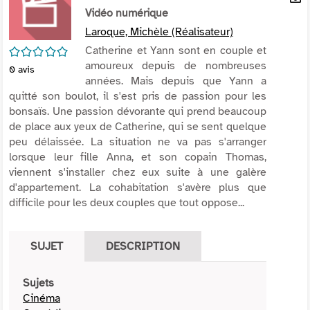
per
Vidéo numérique
En
(Nou
par
Laroque, Michèle (Réalisateur)
fenê
mai
/5
Catherine et Yann sont en couple et
amoureux depuis de nombreuses
0
avis
années. Mais depuis que Yann a
quitté son boulot, il s'est pris de passion pour les
bonsaïs. Une passion dévorante qui prend beaucoup
de place aux yeux de Catherine, qui se sent quelque
peu délaissée. La situation ne va pas s'arranger
lorsque leur fille Anna, et son copain Thomas,
viennent s'installer chez eux suite à une galère
d'appartement. La cohabitation s'avère plus que
difficile pour les deux couples que tout oppose...
SUJET
DESCRIPTION
Sujets
Cinéma