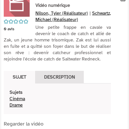
per
Vidéo numérique
En
(Nou
par
Nilson, Tyler (Réalisateur)
|
Schwartz,
fenê
mai
Michael (Réalisateur)
/5
Une petite frappe en cavale va
0
avis
devenir le coach de catch et allié de
Zak, un jeune homme trisomique. Zak est lui aussi
en fuite et a quitté son foyer dans le but de réaliser
son rêve : devenir catcheur professionnel et
rejoindre l'école de catch de Saltwater Redneck.
SUJET
DESCRIPTION
Sujets
Cinéma
Drame
Regarder la vidéo