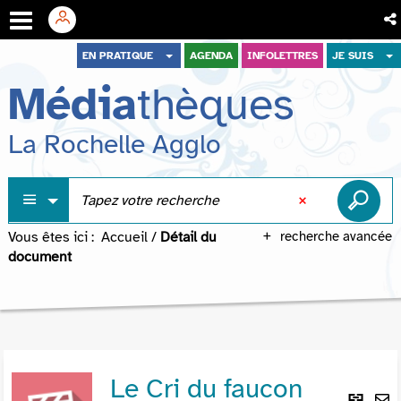
Aller
Aller
Aller
EN PRATIQUE
AGENDA
INFOLETTRES
JE SUIS
au
au
à
Média
thèques
menu
contenu
la
recherche
La Rochelle Agglo
Vous êtes ici :
Accueil
/
Détail du
recherche avancée
document
Le Cri du faucon
Lie