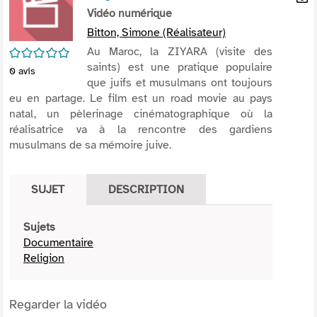
per
Vidéo numérique
En
(Nou
par
Bitton, Simone (Réalisateur)
fenê
mai
/5
Au Maroc, la ZIYARA (visite des
saints) est une pratique populaire
0
avis
que juifs et musulmans ont toujours
eu en partage. Le film est un road movie au pays
natal, un pèlerinage cinématographique où la
réalisatrice va à la rencontre des gardiens
musulmans de sa mémoire juive.
SUJET
DESCRIPTION
Sujets
Documentaire
Religion
Regarder la vidéo