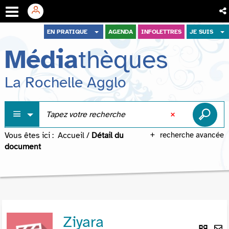
Aller
Aller
Aller
EN PRATIQUE
AGENDA
INFOLETTRES
JE SUIS
au
au
à
Média
thèques
menu
contenu
la
recherche
La Rochelle Agglo
Vous êtes ici :
Accueil
/
Détail du
recherche avancée
document
Ziyara
Lie