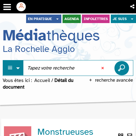
Aller
Aller
Aller
EN PRATIQUE
AGENDA
INFOLETTRES
JE SUIS
au
au
à
Média
thèques
menu
contenu
la
recherche
La Rochelle Agglo
Vous êtes ici :
Accueil
/
Détail du
recherche avancée
document
Monstrueuses
Lie