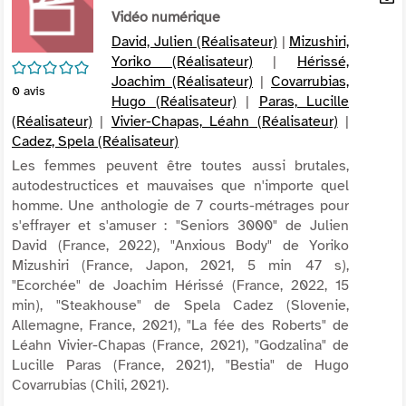
per
Vidéo numérique
En
(Nou
par
David, Julien (Réalisateur)
|
Mizushiri,
fenê
mai
Yoriko (Réalisateur)
|
Hérissé,
/5
Joachim (Réalisateur)
|
Covarrubias,
0
avis
Hugo (Réalisateur)
|
Paras, Lucille
(Réalisateur)
|
Vivier-Chapas, Léahn (Réalisateur)
|
Cadez, Spela (Réalisateur)
Les femmes peuvent être toutes aussi brutales,
autodestructices et mauvaises que n'importe quel
homme. Une anthologie de 7 courts-métrages pour
s'effrayer et s'amuser : "Seniors 3000" de Julien
David (France, 2022), "Anxious Body" de Yoriko
Mizushiri (France, Japon, 2021, 5 min 47 s),
"Ecorchée" de Joachim Hérissé (France, 2022, 15
min), "Steakhouse" de Spela Cadez (Slovenie,
Allemagne, France, 2021), "La fée des Roberts" de
Léahn Vivier-Chapas (France, 2021), "Godzalina" de
Lucille Paras (France, 2021), "Bestia" de Hugo
Covarrubias (Chili, 2021).