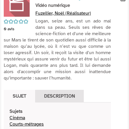
per
Vidéo numérique
En
(Nou
par
Fuzellier, Noël (Réalisateur)
fenê
mai
/5
Logan, seize ans, est un ado mal
dans sa peau. Seuls ses rêves de
0
avis
science-fiction et d'une vie meilleure
sur Mars le tirent de son quotidien aussi difficile à la
maison qu’au lycée, où il n’est vu que comme un
loser agressif. Un soir, il reçoit la visite d'un homme
mystérieux qui assure venir du futur et être lui aussi
Logan, mais quarante ans plus tard. Il lui demande
alors d'accomplir une mission aussi inattendue
qu'importante : sauver l’humanité.
SUJET
DESCRIPTION
Sujets
Cinéma
Courts-métrages