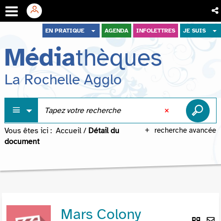
Aller
Aller
Aller
EN PRATIQUE
AGENDA
INFOLETTRES
JE SUIS
au
au
à
Média
thèques
menu
contenu
la
recherche
La Rochelle Agglo
Vous êtes ici :
Accueil
/
Détail du
recherche avancée
document
Mars Colony
Lie