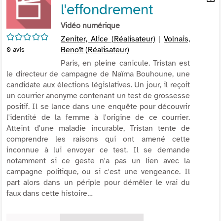
l'effondrement
per
En
(Nou
par
Vidéo numérique
fenê
mai
/5
Zeniter, Alice (Réalisateur)
|
Volnais,
Benoît (Réalisateur)
0
avis
Paris, en pleine canicule. Tristan est
le directeur de campagne de Naïma Bouhoune, une
candidate aux élections législatives. Un jour, il reçoit
un courrier anonyme contenant un test de grossesse
positif. Il se lance dans une enquête pour découvrir
l'identité de la femme à l'origine de ce courrier.
Atteint d'une maladie incurable, Tristan tente de
comprendre les raisons qui ont amené cette
inconnue à lui envoyer ce test. Il se demande
notamment si ce geste n'a pas un lien avec la
campagne politique, ou si c'est une vengeance. Il
part alors dans un périple pour démêler le vrai du
faux dans cette histoire…