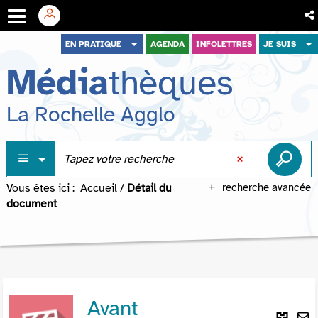
Aller
Aller
Aller
EN PRATIQUE
AGENDA
INFOLETTRES
JE SUIS
au
au
à
Média
thèques
menu
contenu
la
recherche
La Rochelle Agglo
Vous êtes ici :
Accueil
/
Détail du
recherche avancée
document
Avant
Lie