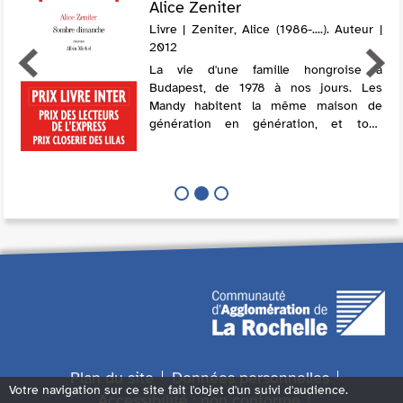
Alice Zeniter
Livre | Zeniter, Alice (1986-....). Auteur |
2012
La vie d'une famille hongroise à
Budapest, de 1978 à nos jours. Les
Mandy habitent la même maison de
génération en génération, et tous
travaillent à la gare centrale. A la chute
du mur, le jeune Imre arrête ses études
pour travail...
Plan du site
Données personnelles
Votre navigation sur ce site fait l'objet d'un suivi d'audience.
Accessibilité : non conforme