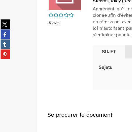
Stearns, Riley (Réa
Apprenant qu’il n
/5
clonée afin d’évite
en rémission, avec 
Partager
0
avis
loi n’autorisant p
sur
Partager
s’entraîner pour le 
twitter
sur
(Nouvelle
Partager
facebook
fenêtre)
sur
(Nouvelle
SUJET
Partager
tumblr
fenêtre)
sur
(Nouvelle
pinterest
Sujets
fenêtre)
(Nouvelle
fenêtre)
Se procurer le document