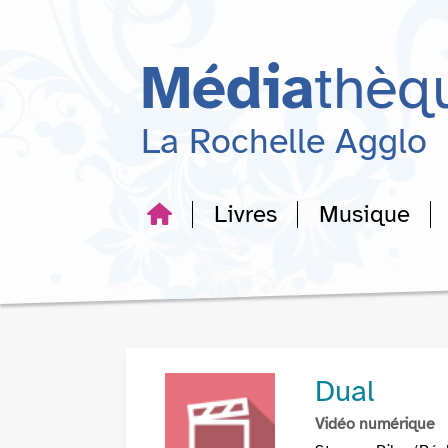
Aller
Aller
Aller
au
au
à
menu
contenu
la
Média
thèq
recherche
La Rochelle Agglo
Livres
Musique
Dual
Vidéo numérique