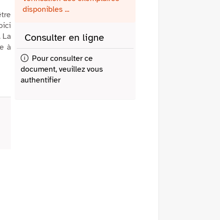
fenêtre)
mail
disponibles ...
tre
oici
. La
Consulter en ligne
ce à
Pour consulter ce
document, veuillez vous
authentifier