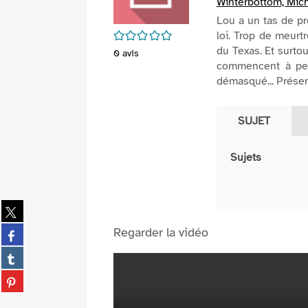
Winterbottom, Mich
Lou a un tas de p
/5
loi. Trop de meurt
du Texas. Et surto
0
avis
commencent à pese
démasqué... Présen
SUJET
Sujets
Partager
sur
Partager
Regarder la vidéo
twitter
sur
(Nouvelle
Partager
facebook
fenêtre)
sur
(Nouvelle
Partager
tumblr
fenêtre)
sur
(Nouvelle
pinterest