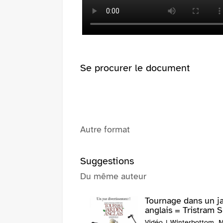
fenêtre)
(Nouvelle
fenêtre)
Se procurer le document
Autre format
Suggestions
Du même auteur
Tournage dans un ja
anglais = Tristram Sh
Vidéo | Winterbottom, M