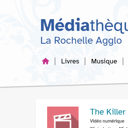
Aller
Aller
Aller
au
au
à
menu
contenu
la
Média
thèq
recherche
La Rochelle Agglo
Livres
Musique
The Killer
Vidéo numérique