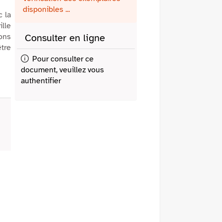
fenêtre)
mail
disponibles ...
 la
ille
çons
Consulter en ligne
tre
Pour consulter ce
document, veuillez vous
authentifier