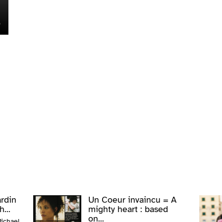
rdin
Un Coeur invaincu = A
...
mighty heart : based
on...
ichael