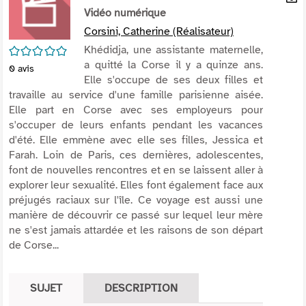
per
Vidéo numérique
En
(Nou
par
Corsini, Catherine (Réalisateur)
fenê
mai
/5
Khédidja, une assistante maternelle,
a quitté la Corse il y a quinze ans.
0
avis
Elle s'occupe de ses deux filles et
travaille au service d'une famille parisienne aisée.
Elle part en Corse avec ses employeurs pour
s'occuper de leurs enfants pendant les vacances
d'été. Elle emmène avec elle ses filles, Jessica et
Farah. Loin de Paris, ces dernières, adolescentes,
font de nouvelles rencontres et en se laissent aller à
explorer leur sexualité. Elles font également face aux
préjugés raciaux sur l'île. Ce voyage est aussi une
manière de découvrir ce passé sur lequel leur mère
ne s'est jamais attardée et les raisons de son départ
de Corse...
SUJET
DESCRIPTION