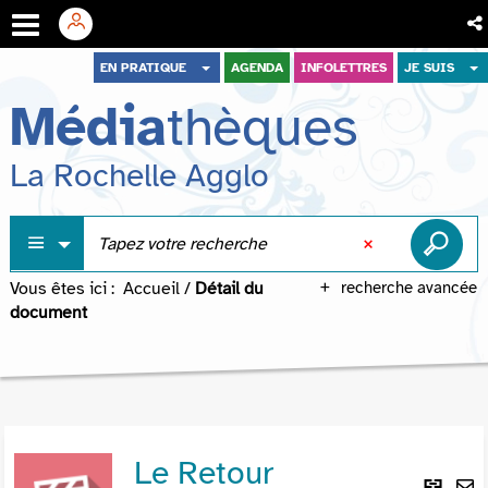
Aller
Aller
Aller
EN PRATIQUE
AGENDA
INFOLETTRES
JE SUIS
au
au
à
Média
thèques
menu
contenu
la
recherche
La Rochelle Agglo
Vous êtes ici :
Accueil
/
Détail du
recherche avancée
document
Le Retour
Lie