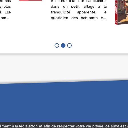
Thomas
Au cœur d’un été caniculaire,
e plus
dans un petit village à la
é. Elle
tranquillité apparente, le
rande
quotidien des habitants est
s elle
perturbé par Josef Bousou.
turbée
Fils de ferrailleurs, semeur de
 grand
troubles, il est désigné par les
t ...
villageois comme étant la ...
Accessibilité : non conforme
Accès sourds et malent
ément à la législation et afin de respecter votre vie privée, ce suivi est