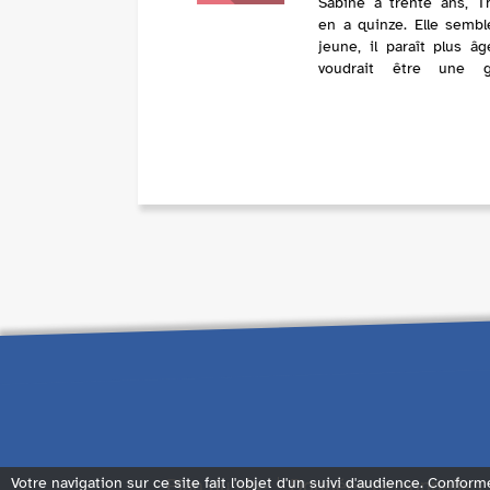
Sabine a trente ans, 
en a quinze. Elle sembl
jeune, il paraît plus âg
voudrait être une g
soeur, une amie; mai
n'est que sa mère, per
par ce fils devenu trop
pour elle et qu'elle ne veu
Plan du site
Données personnelles
Votre navigation sur ce site fait l'objet d'un suivi d'audience. Conform