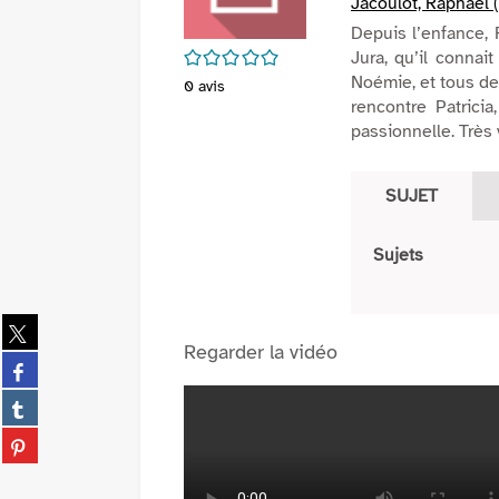
Jacoulot, Raphaël (
Depuis l’enfance, 
/5
Jura, qu’il connai
Noémie, et tous deu
0
avis
rencontre Patrici
passionnelle. Très 
SUJET
Sujets
Partager
sur
Regarder la vidéo
Partager
twitter
sur
(Nouvelle
Partager
facebook
fenêtre)
sur
(Nouvelle
Partager
tumblr
fenêtre)
sur
(Nouvelle
pinterest