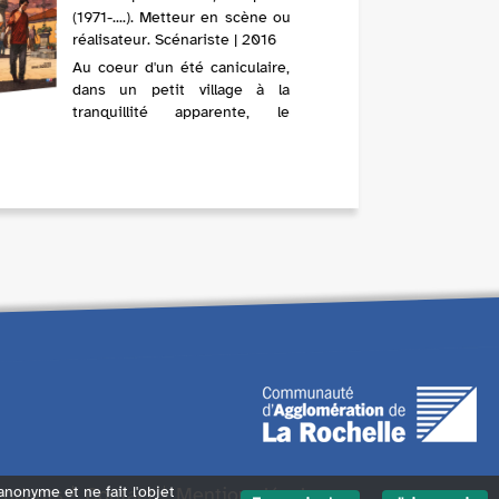
(1971-....). Metteur en scène ou
réalisateur. Scénariste | 2016
Au coeur d'un été caniculaire,
dans un petit village à la
tranquillité apparente, le
quotidien des habitants est
perturbé par Josef Bousou.
Fils de ferrailleurs, semeur de
troubles, il est désigné par les
villageois comme étant la...
endants
Contact
Mentions légales
 anonyme et ne fait l'objet