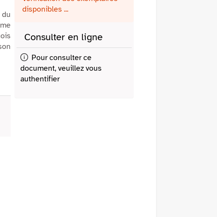
fenêtre)
mail
disponibles ...
s du
emme
çois
Consulter en ligne
son
Pour consulter ce
document, veuillez vous
authentifier