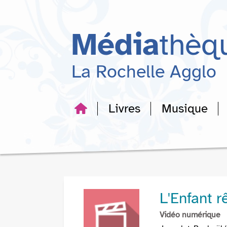
Aller
Aller
Aller
au
au
à
menu
contenu
la
Média
thèq
recherche
La Rochelle Agglo
Livres
Musique
L'Enfant r
Vidéo numérique