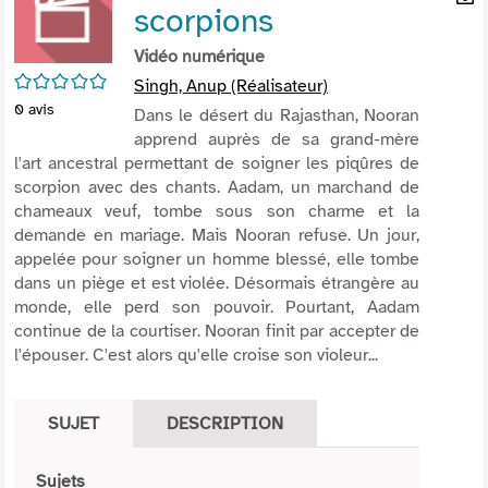
scorpions
per
En
(Nou
par
Vidéo numérique
fenê
mai
/5
Singh, Anup (Réalisateur)
0
avis
Dans le désert du Rajasthan, Nooran
apprend auprès de sa grand-mère
l'art ancestral permettant de soigner les piqûres de
scorpion avec des chants. Aadam, un marchand de
chameaux veuf, tombe sous son charme et la
demande en mariage. Mais Nooran refuse. Un jour,
appelée pour soigner un homme blessé, elle tombe
dans un piège et est violée. Désormais étrangère au
monde, elle perd son pouvoir. Pourtant, Aadam
continue de la courtiser. Nooran finit par accepter de
l'épouser. C'est alors qu'elle croise son violeur...
SUJET
DESCRIPTION
Sujets