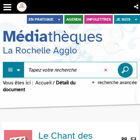
Aller
Aller
Aller
EN PRATIQUE
AGENDA
INFOLETTRES
JE SUIS
au
au
à
Média
thèques
menu
contenu
la
recherche
La Rochelle Agglo
Vous êtes ici :
Accueil
/
Détail du
recherche avancée
document
Le Chant des
Lie