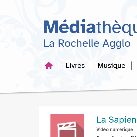
Aller
Aller
Aller
au
au
à
menu
contenu
la
Média
thèq
recherche
La Rochelle Agglo
Livres
Musique
La Sapien
Vidéo numérique