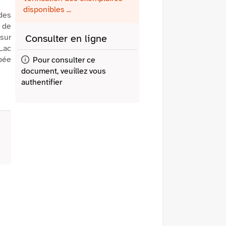
fenêtre)
mail
disponibles ...
 des
é de
sur
Consulter en ligne
 Lac
ppée
Pour consulter ce
document, veuillez vous
authentifier