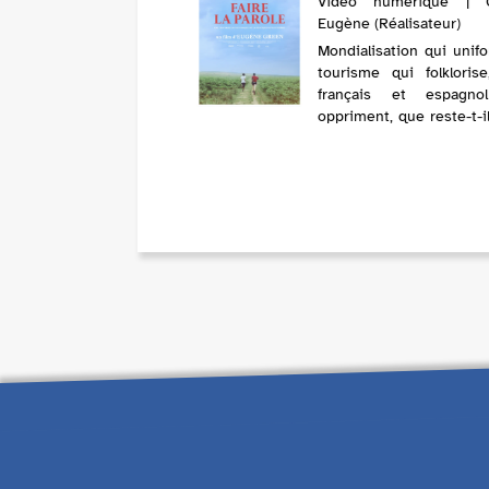
Vidéo numérique | G
Eugène (Réalisateur)
Mondialisation qui unifo
tourisme qui folklorise
français et espagno
oppriment, que reste-t-i
culture basque ? Le 
d’un été, quatre j
traversent le pays
rencontre de celles e
qui r...