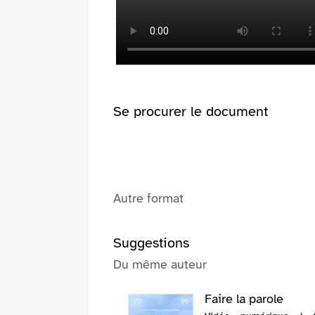
pinterest
fenêtre)
(Nouvelle
fenêtre)
Se procurer le document
Autre format
Suggestions
Du même auteur
Faire la parole