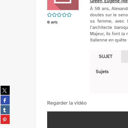
Green, Eugène (Réa
À 50 ans, Alexandr
/5
doutes sur le sens
sa femme, avec l
0
avis
l’architecte baroq
Majeur, ils font l
italienne en quête i
SUJET
Sujets
Partager
sur
Partager
twitter
Regarder la vidéo
sur
(Nouvelle
Partager
facebook
fenêtre)
sur
(Nouvelle
Partager
tumblr
fenêtre)
sur
(Nouvelle