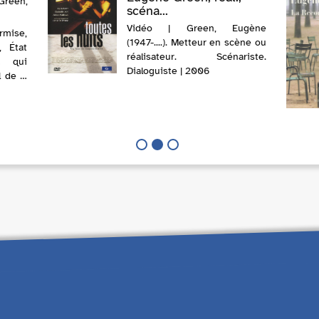
reen,
scéna...
Vidéo | Green, Eugène
rmise,
(1947-....). Metteur en scène ou
, État
réalisateur. Scénariste.
l qui
Dialoguiste | 2006
l de la
temps
eunes
 à la
t ceux