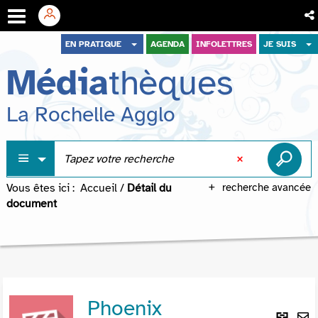
Aller
Aller
Aller
EN PRATIQUE
AGENDA
INFOLETTRES
JE SUIS
au
au
à
Média
thèques
menu
contenu
la
recherche
La Rochelle Agglo
Vous êtes ici :
Accueil
/
Détail du
recherche avancée
document
Phoenix
Lie