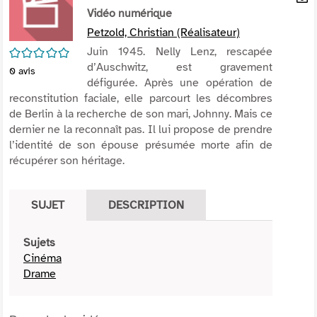
per
Vidéo numérique
En
(Nou
par
Petzold, Christian (Réalisateur)
fenê
mai
/5
Juin 1945. Nelly Lenz, rescapée
d’Auschwitz, est gravement
0
avis
défigurée. Après une opération de
reconstitution faciale, elle parcourt les décombres
de Berlin à la recherche de son mari, Johnny. Mais ce
dernier ne la reconnaît pas. Il lui propose de prendre
l’identité de son épouse présumée morte afin de
récupérer son héritage.
SUJET
DESCRIPTION
Sujets
Cinéma
Drame