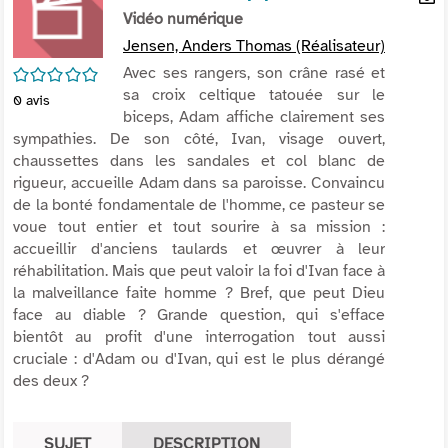
per
Vidéo numérique
En
(Nou
par
Jensen, Anders Thomas (Réalisateur)
fenê
mai
/5
Avec ses rangers, son crâne rasé et
sa croix celtique tatouée sur le
0
avis
biceps, Adam affiche clairement ses
sympathies. De son côté, Ivan, visage ouvert,
chaussettes dans les sandales et col blanc de
rigueur, accueille Adam dans sa paroisse. Convaincu
de la bonté fondamentale de l'homme, ce pasteur se
voue tout entier et tout sourire à sa mission :
accueillir d'anciens taulards et œuvrer à leur
réhabilitation. Mais que peut valoir la foi d'Ivan face à
la malveillance faite homme ? Bref, que peut Dieu
face au diable ? Grande question, qui s'efface
bientôt au profit d'une interrogation tout aussi
cruciale : d'Adam ou d'Ivan, qui est le plus dérangé
des deux ?
SUJET
DESCRIPTION