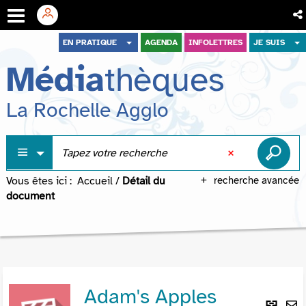
Aller
Aller
Aller
EN PRATIQUE
AGENDA
INFOLETTRES
JE SUIS
au
au
à
Média
thèques
menu
contenu
la
recherche
La Rochelle Agglo
Vous êtes ici :
Accueil
/
Détail du
recherche avancée
document
Adam's Apples
Lie