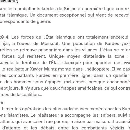
alisateur)
ec les combattants kurdes de Sinjar, en première ligne contre
État islamique. Un document exceptionnel qui vient de recevoi
correspondants de guerre.
014. Les forces de l'État islamique ont totalement encerclé 
njar, à l'ouest de Mossoul. Une population de Kurdes yézid
tien se retrouve prisonnière dans les villages. L'étau se ref
 forces qui résistent. Unique moyen d'atteindre la zone :
urvole le territoire de l'État islamique pour apporter des viv
e réalisateur Xavier Muntz monte dans l'hélicoptère. Il va pa
 les combattants kurdes en première ligne, dans un quartier
uvre des hommes sous-équipés, mal armés, presque abandonné
-sept jours, il n'y aura que deux frappes américaines, ce qui contr
orces de la coalition…
ée
 filmer les opérations les plus audacieuses menées par les Ku
ons islamistes. Le réalisateur a accompagné les snipers, suivi
tants qui avancaient rue par rue, maison par maison. Il a auss
s d'attente et les débats entre les combattants yézidis (