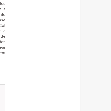
 les
z a
ante
ssé
 Cet
illa
tte
rdes
leur
ient