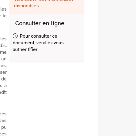
fenêtre)
mail
disponibles ...
 les
r le
Consulter en ligne
Pour consulter ce
les
document, veuillez vous
is,
authentifier
erme
 un
res.
sser
 de
s à
edit
rdes
 des
i pu
des