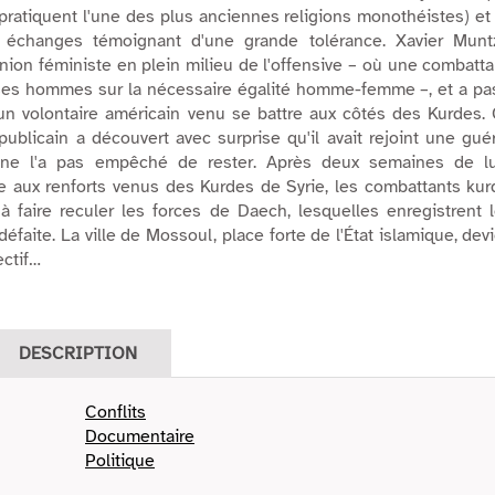
 pratiquent l'une des plus anciennes religions monothéistes) et
échanges témoignant d'une grande tolérance. Xavier Munt
nion féministe en plein milieu de l'offensive – où une combatt
ses hommes sur la nécessaire égalité homme-femme –, et a pa
un volontaire américain venu se battre aux côtés des Kurdes.
ublicain a découvert avec surprise qu'il avait rejoint une guér
 ne l'a pas empêché de rester. Après deux semaines de lu
e aux renforts venus des Kurdes de Syrie, les combattants ku
à faire reculer les forces de Daech, lesquelles enregistrent 
éfaite. La ville de Mossoul, place forte de l'État islamique, dev
ectif…
DESCRIPTION
Conflits
Documentaire
Politique