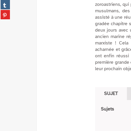
(Nouvelle
Partager
zoroastriens, qui
facebook
fenêtre)
sur
musulmans, des 
(Nouvelle
Partager
tumblr
assisté à une réu
fenêtre)
sur
(Nouvelle
gradée chapitre 
pinterest
fenêtre)
deux jours avec 
(Nouvelle
ancien marine rép
fenêtre)
marxiste ! Cela
acharnée et grâc
ont enfin réussi 
première grande d
leur prochain obj
SUJET
Sujets