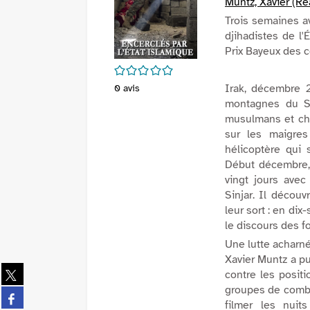
Muntz, Xavier (Ré
Trois semaines av
djihadistes de l'
Prix Bayeux des 
/5
Irak, décembre 2
0
avis
montagnes du Si
musulmans et chré
sur les maigres
hélicoptère qui s
Début décembre, l
vingt jours avec
Sinjar. Il déco
leur sort : en dix
le discours des f
Une lutte acharn
Xavier Muntz a pu
Partager
contre les positi
sur
groupes de combat
Partager
twitter
filmer les nuit
sur