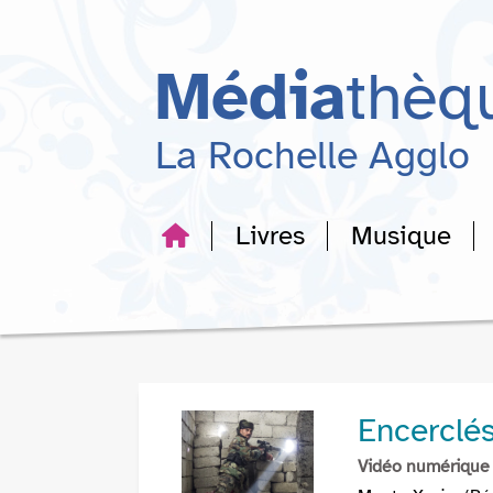
Aller
Aller
Aller
au
au
à
menu
contenu
la
Média
thèq
recherche
La Rochelle Agglo
Livres
Musique
Encerclés
Vidéo numérique