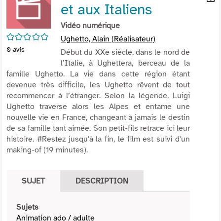
et aux Italiens
per
En
(Nou
par
Vidéo numérique
fenê
mai
/5
Ughetto, Alain (Réalisateur)
0
avis
Début du XXe siècle, dans le nord de
l’Italie, à Ughettera, berceau de la
famille Ughetto. La vie dans cette région étant
devenue très difficile, les Ughetto rêvent de tout
recommencer à l’étranger. Selon la légende, Luigi
Ughetto traverse alors les Alpes et entame une
nouvelle vie en France, changeant à jamais le destin
de sa famille tant aimée. Son petit-fils retrace ici leur
histoire. #Restez jusqu'à la fin, le film est suivi d'un
making-of (19 minutes).
SUJET
DESCRIPTION
Sujets
Animation ado / adulte