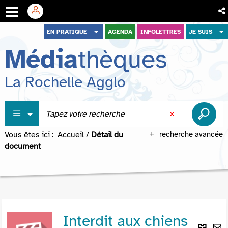
Aller
Aller
Aller
EN PRATIQUE
AGENDA
INFOLETTRES
JE SUIS
au
au
à
Média
thèques
menu
contenu
la
recherche
La Rochelle Agglo
Vous êtes ici :
Accueil
/
Détail du
recherche avancée
document
Interdit aux chiens
Lie