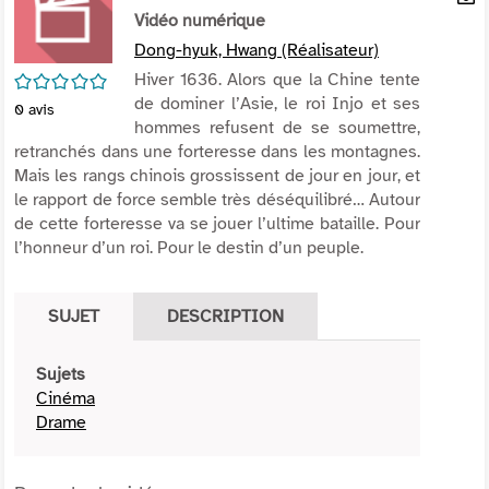
per
Vidéo numérique
En
(Nou
par
Dong-hyuk, Hwang (Réalisateur)
fenê
mai
/5
Hiver 1636. Alors que la Chine tente
de dominer l’Asie, le roi Injo et ses
0
avis
hommes refusent de se soumettre,
retranchés dans une forteresse dans les montagnes.
Mais les rangs chinois grossissent de jour en jour, et
le rapport de force semble très déséquilibré… Autour
de cette forteresse va se jouer l’ultime bataille. Pour
l’honneur d’un roi. Pour le destin d’un peuple.
SUJET
DESCRIPTION
Sujets
Cinéma
Drame