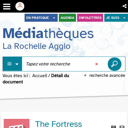
Aller
Aller
Aller
EN PRATIQUE
AGENDA
INFOLETTRES
JE SUIS
au
au
à
Média
thèques
menu
contenu
la
recherche
La Rochelle Agglo
Vous êtes ici :
Accueil
/
Détail du
recherche avancée
document
The Fortress
Lie