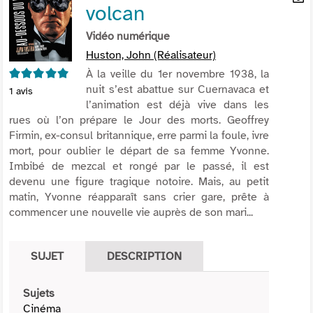
volcan
per
En
(Nou
par
Vidéo numérique
fenê
mai
Huston, John (Réalisateur)
5/5
À la veille du 1er novembre 1938, la
nuit s’est abattue sur Cuernavaca et
1
avis
l’animation est déjà vive dans les
rues où l’on prépare le Jour des morts. Geoffrey
Firmin, ex-consul britannique, erre parmi la foule, ivre
mort, pour oublier le départ de sa femme Yvonne.
Imbibé de mezcal et rongé par le passé, il est
devenu une figure tragique notoire. Mais, au petit
matin, Yvonne réapparaît sans crier gare, prête à
commencer une nouvelle vie auprès de son mari...
SUJET
DESCRIPTION
Sujets
Cinéma