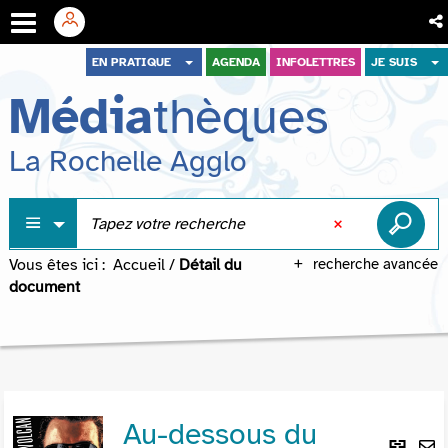
Aller
Aller
Aller
EN PRATIQUE
AGENDA
INFOLETTRES
JE SUIS
au
au
à
Média
thèques
menu
contenu
la
recherche
La Rochelle Agglo
Vous êtes ici :
Accueil
/
Détail du
recherche avancée
document
Au-dessous du
Lie