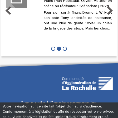
Vidéo | Van Hoofstadt, Olivier. Metteur en
scène ou réalisateur. Scénariste | 2020
Pour s'en sortir financièrement, Willy et
son pote Tony, endettés de naissance,
ont une idée de génie : voler un chien
de la brigade des stups. Mais les choses
ne se passent pas tout à fait comme ils
l'avaient prévu. La seule solu...
Plan du site
Données personnelles
Votre navigation sur ce site fait l'objet d'un suivi d'audience.
Accessibilité : non conforme
Conformément à la législation et afin de respecter votre vie privée,
Accès sourds et malentendants
Contact
ce suivi est anonyme et ne fait l'objet d'aucun traitement croisé.