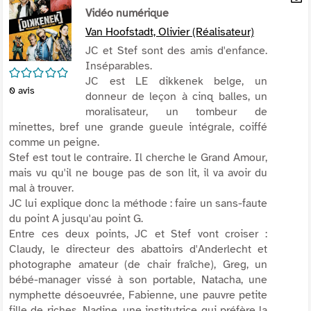
per
Vidéo numérique
En
(Nou
par
Van Hoofstadt, Olivier (Réalisateur)
fenê
mai
JC et Stef sont des amis d'enfance.
Inséparables.
/5
JC est LE dikkenek belge, un
0
avis
donneur de leçon à cinq balles, un
moralisateur, un tombeur de
minettes, bref une grande gueule intégrale, coiffé
comme un peigne.
Stef est tout le contraire. Il cherche le Grand Amour,
mais vu qu'il ne bouge pas de son lit, il va avoir du
mal à trouver.
JC lui explique donc la méthode : faire un sans-faute
du point A jusqu'au point G.
Entre ces deux points, JC et Stef vont croiser :
Claudy, le directeur des abattoirs d'Anderlecht et
photographe amateur (de chair fraîche), Greg, un
bébé-manager vissé à son portable, Natacha, une
nymphette désoeuvrée, Fabienne, une pauvre petite
fille de riches, Nadine, une institutrice qui préfère la