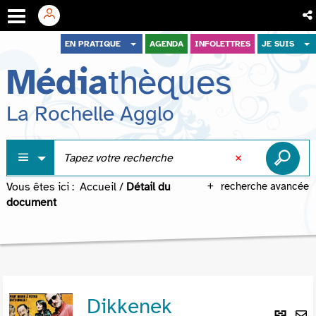
Aller
Aller
Aller
EN PRATIQUE
AGENDA
INFOLETTRES
JE SUIS
au
au
à
Média
thèques
menu
contenu
la
recherche
La Rochelle Agglo
Vous êtes ici :
Accueil
/
Détail du
recherche avancée
document
Dikkenek
Lie