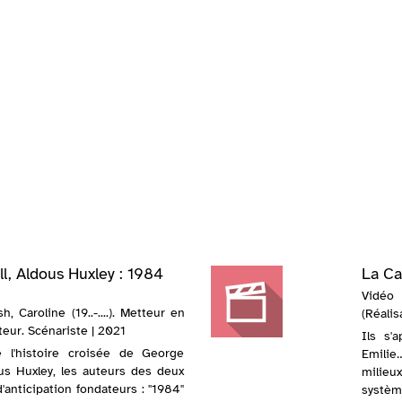
l, Aldous Huxley : 1984
La Ca
Vidéo
, Caroline (19..-....). Metteur en
(Réalis
teur. Scénariste | 2021
Ils s'
e l'histoire croisée de George
Emilie…
ous Huxley, les auteurs des deux
milie
anticipation fondateurs : "1984"
systèm