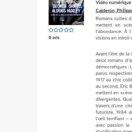
Vidéo numérique
Calderon, Philipp
Romans cultes d’
mettent en scèn
/5
l’abondance. À l’
0
avis
visions en miroir
Avant l’ère de la
deux romans d’a
démocratiques :
parus respective
1917 au chic coll
au second, Eric B
mettent en scèn
divergentes. Qu
travers d’une ci
futuriste,
1984
d
l’œil terrifiant 
avec passion le
d’unification ma