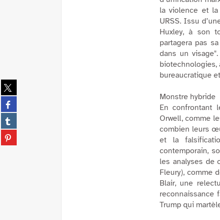
la violence et 
URSS. Issu d’une 
Huxley, à son to
partagera pas sa 
dans un visage
"
biotechnologies, 
bureaucratique et
Partager
sur
Monstre hybride
Partager
twitter
En confrontant 
sur
(Nouvelle
Partager
Orwell, comme les
facebook
fenêtre)
sur
combien leurs œu
(Nouvelle
Partager
tumblr
et la falsifica
fenêtre)
sur
(Nouvelle
contemporain, so
pinterest
fenêtre)
les analyses de c
(Nouvelle
Fleury), comme d
fenêtre)
Blair, une rele
reconnaissance f
Trump qui martèle 