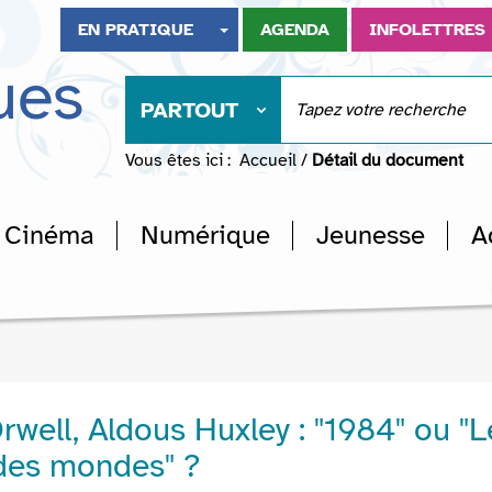
EN PRATIQUE
AGENDA
INFOLETTRES
ues
PARTOUT
Vous êtes ici :
Accueil
/
Détail du document
Cinéma
Numérique
Jeunesse
A
well, Aldous Huxley : "1984" ou "L
 des mondes" ?