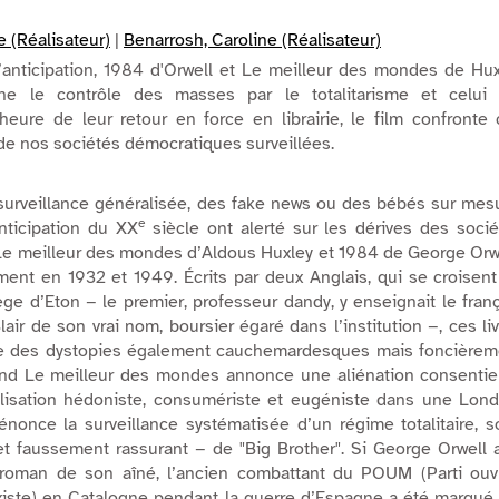
e (Réalisateur)
|
Benarrosh, Caroline (Réalisateur)
anticipation,
1984
d'Orwell et
Le meilleur des mondes
de Hux
e le contrôle des masses par le totalitarisme et celui 
heure de leur retour en force en librairie, le film confronte
 de nos sociétés démocratiques surveillées.
 surveillance généralisée, des
fake news
ou des bébés sur mesu
e
nticipation du XX
siècle ont alerté sur les dérives des soci
Le meilleur des mondes
d’Aldous Huxley et
1984
de George Orwe
ment en 1932 et 1949. Écrits par deux Anglais, qui se croisen
ège d’Eton − le premier, professeur dandy, y enseignait le fran
lair de son vrai nom, boursier égaré dans l’institution −, ces li
e des dystopies également cauchemardesques mais foncièrem
and
Le meilleur des mondes
annonce une aliénation consentie
vilisation hédoniste, consumériste et eugéniste dans une Lon
énonce la surveillance systématisée d’un régime totalitaire, 
− et faussement rassurant − de "Big Brother". Si George Orwell 
 roman de son aîné, l’ancien combattant du POUM (Parti ouvr
rxiste) en Catalogne pendant la guerre d’Espagne a été marqué