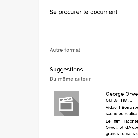
Se procurer le document
Autre format
Suggestions
Du même auteur
George Orwel
ou le mei...
Vidéo | Benarrosh
scène ou réalisa
Le film racont
Orwell et d'Ald
grands romans d'