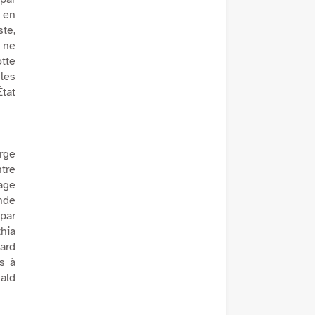
 en
ste,
 ne
tte
 les
État
rge
ntre
age
nde
 par
thia
hard
s à
ald