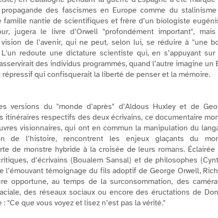
la propagande des fascismes en Europe comme du stalinisme
famille nantie de scientifiques et frère d’un biologiste eugéni
ur, jugera le livre d’Orwell "
profondément important
", mais
vision de l’avenir, qui ne peut, selon lui, se réduire à "
une bo
. L'un redoute une dictature scientiste qui, en s’appuyant sur
asservirait des individus programmés, quand l’autre imagine un 
 répressif qui confisquerait la liberté de penser et la mémoire.
les versions du "monde d’après" d’Aldous Huxley et de Geo
 itinéraires respectifs des deux écrivains, ce documentaire mo
vres visionnaires, qui ont en commun la manipulation du lang
tion de l’histoire, rencontrent les enjeux glaçants du mo
rte de monstre hybride à la croisée de leurs romans. Éclairée
ritiques, d’écrivains (Boualem Sansal) et de philosophes (Cyn
e l’émouvant témoignage du fils adoptif de George Orwell, Ric
cture opportune, au temps de la surconsommation, des caméra
aciale, des réseaux sociaux ou encore des éructations de Don
: "
Ce que vous voyez et lisez n’est pas la vérité.
"