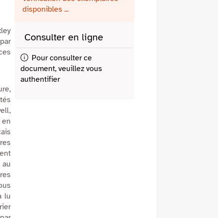
fenêtre)
mail
disponibles ...
ley
Consulter en ligne
par
 ces
Pour consulter ce
document, veuillez vous
authentifier
re,
étés
ll,
t en
çais
vres
ent
 au
dres
sous
a lu
ier
 par