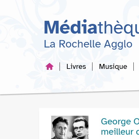
Aller
Aller
Aller
au
au
à
menu
contenu
la
Média
thèq
recherche
La Rochelle Agglo
Livres
Musique
George Or
meilleur