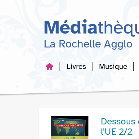
Aller
Aller
Aller
au
au
à
menu
contenu
la
Média
thèq
recherche
La Rochelle Agglo
Livres
Musique
Dessous 
l'UE 2/2