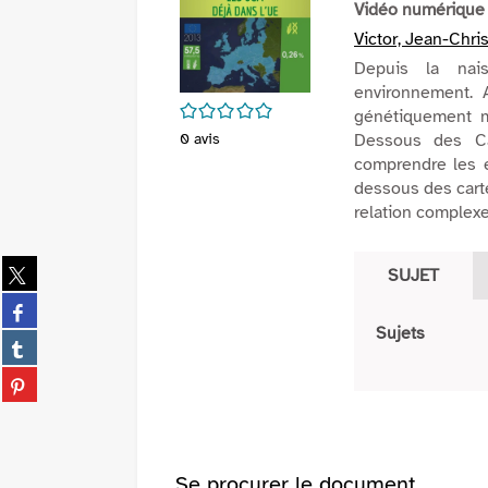
Vidéo numérique
Victor, Jean-Chri
Depuis la nais
environnement. A
/5
génétiquement m
0
avis
Dessous des Ca
comprendre les 
dessous des cart
relation complex
Partager
SUJET
sur
Partager
twitter
sur
Sujets
(Nouvelle
Partager
facebook
fenêtre)
sur
(Nouvelle
Partager
tumblr
fenêtre)
sur
(Nouvelle
pinterest
fenêtre)
(Nouvelle
fenêtre)
Se procurer le document