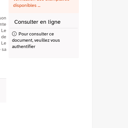
fenêtre)
mail
disponibles ...
son
Consulter en ligne
nte
 Le
Pour consulter ce
 de
document, veuillez vous
 Le
authentifier
e sa