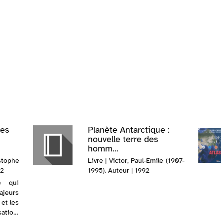
tes
Planète Antarctique :
nouvelle terre des
homm...
istophe
Livre | Victor, Paul-Emile (1907-
12
1995). Auteur | 1992
e qui
ajeurs
et les
sation,