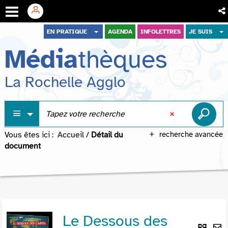
Aller
Aller
Aller
EN PRATIQUE
AGENDA
INFOLETTRES
JE SUIS
au
au
à
Média
thèques
menu
contenu
la
recherche
La Rochelle Agglo
Vous êtes ici :
Accueil
/
Détail du
recherche avancée
document
Le Dessous des
Lie