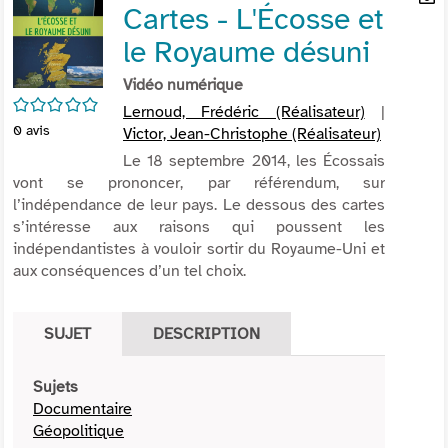
Cartes - L'Écosse et
per
En
(Nou
par
le Royaume désuni
fenê
mai
Vidéo numérique
/5
Lernoud, Frédéric (Réalisateur)
|
0
avis
Victor, Jean-Christophe (Réalisateur)
Le 18 septembre 2014, les Écossais
vont se prononcer, par référendum, sur
l’indépendance de leur pays. Le dessous des cartes
s’intéresse aux raisons qui poussent les
indépendantistes à vouloir sortir du Royaume-Uni et
aux conséquences d’un tel choix.
SUJET
DESCRIPTION
Sujets
Documentaire
Géopolitique