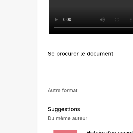
(Nouvelle
pinterest
fenêtre)
(Nouvelle
fenêtre)
Se procurer le document
Autre format
Suggestions
Du même auteur
Histoire d'un regard 