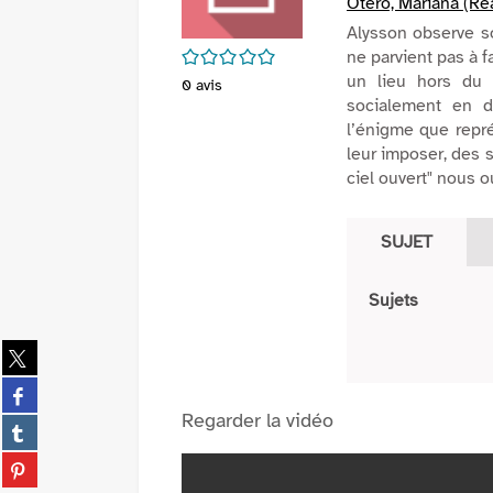
Otero, Mariana (Réa
Alysson observe so
/5
ne parvient pas à fa
un lieu hors du
0
avis
socialement en di
l’énigme que repré
leur imposer, des so
ciel ouvert" nous o
SUJET
Sujets
Partager
sur
Partager
twitter
sur
Regarder la vidéo
(Nouvelle
Partager
facebook
fenêtre)
sur
(Nouvelle
Partager
tumblr
fenêtre)
sur