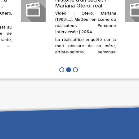
..
Mariana Otero, réal.
tero,
Vidéo | Otero, Mariana
(1963-....). Metteur en scène ou
réalisateur. Personne
 est au
interviewée | 2004
re de
rante,
La réalisatrice enquête sur la
nt au
mort obscure de sa mère,
a tout
artiste-peintre, survenue
ace de
vingt-cinq ans plus tôt...
un des
Quand Mariana Otero avait
e son
quatre ans et demi, sa mère
disparut. Sa famille lui dit,
ainsi qu'à sa soeur Isabel, que
leur ...