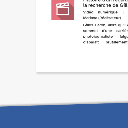
la recherche de Gill.
Vidéo numérique | O
Mariana (Réalisateur)
Gilles Caron, alors qu’il
sommet d’une carriè
photojournaliste fulgu
disparaît brutaleme
Cambodge en 1970. Il 
juste 30 ans. En l’esp
six ans, il a été l’
témoins majeurs d
époque, cou...