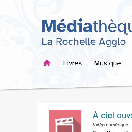
Aller
Aller
Aller
au
au
à
menu
contenu
la
Média
thèq
recherche
La Rochelle Agglo
Livres
Musique
À ciel ouv
Vidéo numérique