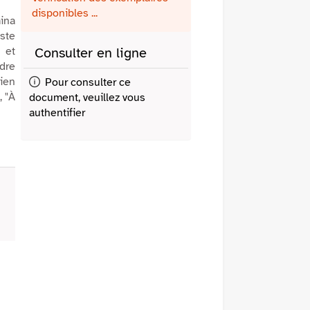
fenêtre)
mail
disponibles ...
mina
iste
 et
Consulter en ligne
dre
rien
Pour consulter ce
, "À
document, veuillez vous
authentifier