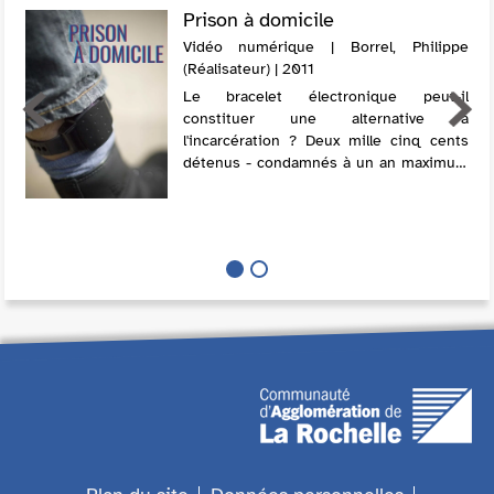
Prison à domicile
Vidéo numérique | Borrel, Philippe
(Réalisateur) | 2011
Le bracelet électronique peut-il
constituer une alternative à
l'incarcération ? Deux mille cinq cents
détenus - condamnés à un an maximum
pour délit - purgent aujourd'hui en
France leur peine à domicile grâce à un
brace...