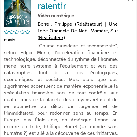
ralentir
per
En
(Nou
par
Vidéo numérique
fenê
mai
Borrel, Philippe (Réalisateur)
|
Une
Idée Originale De Noël Mamère, Sur
/5
(Réalisateur)
0
avis
"Course suicidaire et inconsciente",
selon Edgar Morin, l'accélération financière et
technologique, déconnectée du rythme de l’homme,
mène notre système à l'épuisement et vers des
catastrophes tout à la fois écologiques,
économiques et sociales. Mais alors que des
algorithmes accentuent de manière exponentielle la
spéculation financière hors de tout contrôle, aux
quatre coins de la planète des citoyens refusent de
se soumettre au diktat de l'urgence et de
l’immédiateté, pour redonner sens au temps. En
Europe, aux États-Unis, en Amérique Latine ou
encore en Inde, Philippe Borrel (Un monde sans
humains ?) est allé à la découverte de ces initiatives,