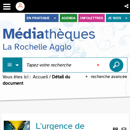
Aller
Aller
Aller
EN PRATIQUE
AGENDA
INFOLETTRES
JE SUIS
au
au
à
Média
thèques
menu
contenu
la
recherche
La Rochelle Agglo
Vous êtes ici :
Accueil
/
Détail du
recherche avancée
document
L'urgence de
Lie