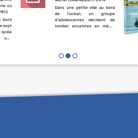
cène ou
Dans une petite ville au bord
 2012
de l’océan, un groupe
u bord
d’adolescentes décident de
sept
tomber enceintes en même
 lycée
temps. Les adultes n’y
e une
comprennent rien, pas plus
ue et
que les garçons. Pourquoi ces
 yeux
filles, toutes scolarisées dans
ltes :
le même lycée,...
omber
. ...