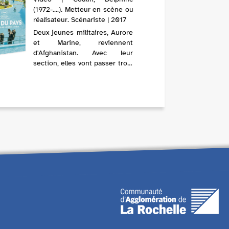
(1972-....). Metteur en scène ou
réalisateur. Scénariste | 2017
Deux jeunes militaires, Aurore
et Marine, reviennent
d'Afghanistan. Avec leur
section, elles vont passer trois
jours à Chypre dans un hôtel
cinq étoiles, au milieu des
touristes en vacances, pour ce
que l'armée appelle un sas de
d...