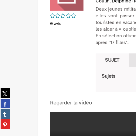
Coulin, Delphine (R
Deux jeunes milita
/5
elles vont passer
touristes en vacan
0
avis
les aider à « oubli
En sélection offic
après "17 filles".
SUJET
Sujets
Partager
sur
Partager
Regarder la vidéo
twitter
sur
(Nouvelle
Partager
facebook
fenêtre)
sur
(Nouvelle
Partager
tumblr
fenêtre)
sur
(Nouvelle
pinterest