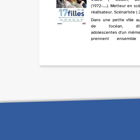
(1972-....). Metteur en s
réalisateur. Scénariste |
Dans une petite ville a
de l'océan, dix-
adolescentes d'un même
prennent ensembl
décision inattend
incompréhensible aux
des garçons et des adu
elles décident de t
enceintes en même temps