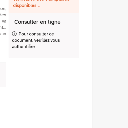
fenêtre)
mail
disponibles ...
ion,
des
n va
Consulter en ligne
ent…
ulin
Pour consulter ce
document, veuillez vous
authentifier