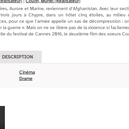
éalisateur)
|
Coulin, Muriel (Réalisateur)
ires, Aurore et Marine, reviennent d’Afghanistan. Avec leur sect
 trois jours à Chypre, dans un hôtel cinq étoiles, au milieu 
ces, pour ce que l’armée appelle un sas de décompression : o
er la guerre ». Mais on ne se libère pas de la violence si facilem
ielle du festival de Cannes 2016, le deuxième film des soeurs Co
DESCRIPTION
Cinéma
Drame