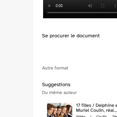
fenêtre)
(Nouvelle
fenêtre)
Se procurer le document
Autre format
Suggestions
Du même auteur
17 filles / Delphine 
Muriel Coulin, réal.,.
Vidéo | Coulin, Del