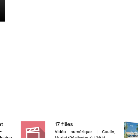
et
17 filles
..
Vidéo numérique | Coulin,
phine
Muriel (Réalisateur) | 2014