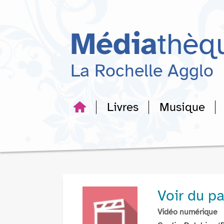
Aller
Aller
Aller
au
au
à
menu
contenu
la
Média
thèq
recherche
La Rochelle Agglo
Livres
Musique
Voir du p
Vidéo numérique