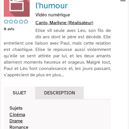
l'humour
per
En
(Nou
par
Vidéo numérique
fenê
mai
/5
Canto, Marilyne (Réalisateur)
0
avis
Elise vit seule avec Léo, son fils de
dix ans dont le père est décédé. Elle
entretient une liaison avec Paul, mais cette relation
est chaotique. Elise le repousse aussi violemment
qu’elle se sent attirée par lui, et les deux amants
alternent moments heureux et orageux. Malgré tout,
Paul et Léo font connaissance et, les jours passant,
s’apprécient de plus en plus...
SUJET
DESCRIPTION
Sujets
Cinéma
Drame
Romance