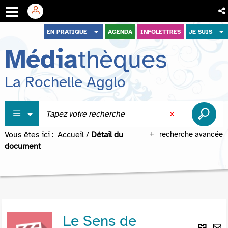
Aller
Aller
Aller
EN PRATIQUE
AGENDA
INFOLETTRES
JE SUIS
au
au
à
Média
thèques
menu
contenu
la
recherche
La Rochelle Agglo
Vous êtes ici :
Accueil
/
Détail du
recherche avancée
document
Le Sens de
Lie