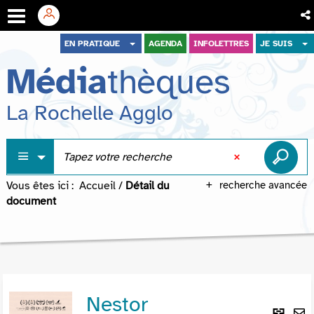
Aller
Aller
Aller
EN PRATIQUE
AGENDA
INFOLETTRES
JE SUIS
au
au
à
Média
thèques
menu
contenu
la
recherche
La Rochelle Agglo
Vous êtes ici :
Accueil
/
Détail du
recherche avancée
document
Nestor
Lie