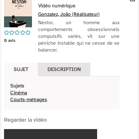
per
Vidéo numérique
En
(Nou
par
Gonzalez, João (Réalisateur)
fenê
mai
Nestor, un homme aux
comportements obsessionnels
/5
compulsifs variés, vit sur une
0
avis
péniche instable qui ne cesse de se
balancer.
SUJET
DESCRIPTION
Sujets
Cinéma
Courts-métrages
Regarder la vidéo