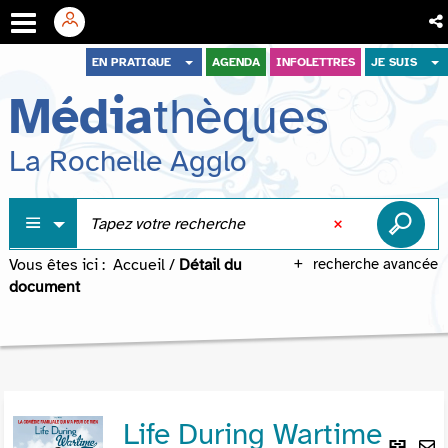
Aller
Aller
Aller
EN PRATIQUE
AGENDA
INFOLETTRES
JE SUIS
au
au
à
Média
thèques
menu
contenu
la
recherche
La Rochelle Agglo
Vous êtes ici :
Accueil
/
Détail du
recherche avancée
document
Life During Wartime
Lie