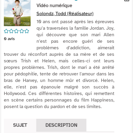
per
Vidéo numérique
En
(Nou
par
Solondz, Todd (Réalisateur)
fenê
mai
10 ans ont passé après les épreuves
qu'a traversées la famille Jordan. Joy,
/5
qui découvre que son mari Allen
0
avis
n'est pas encore guéri de ses
problèmes d'addiction, aimerait
trouver du réconfort auprès de sa mère et de ses
sœurs Trish et Helen, mais celles-ci ont leurs
propres problèmes. Trish, dont le mari a été arrêté
pour pédophilie, tente de retrouver l'amour dans les
bras de Harvey, un homme mûr et divorcé. Helen,
elle, n'est pas épanouie malgré son succès à
Hollywood. Ces différentes histoires, qui remettent
en scène certains personnages du film
Happiness
,
posent la question du pardon et de ses limites.
SUJET
DESCRIPTION