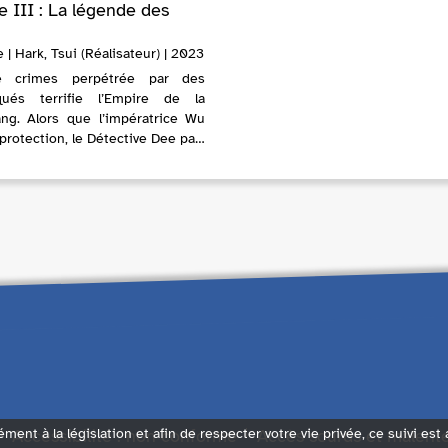
e III : La légende des
| Hark, Tsui (Réalisateur) | 2023
 crimes perpétrée par des
qués terrifie l’Empire de la
ng. Alors que l’impératrice Wu
protection, le Détective Dee part
e ces mystérieux criminels. Sur le
Accessibilité : non conforme
Accès sourds et malent
ément à la législation et afin de respecter votre vie privée, ce suivi est