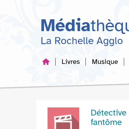
Aller
Aller
Aller
au
au
à
menu
contenu
la
Média
thèq
recherche
La Rochelle Agglo
Livres
Musique
Détective
fantôme