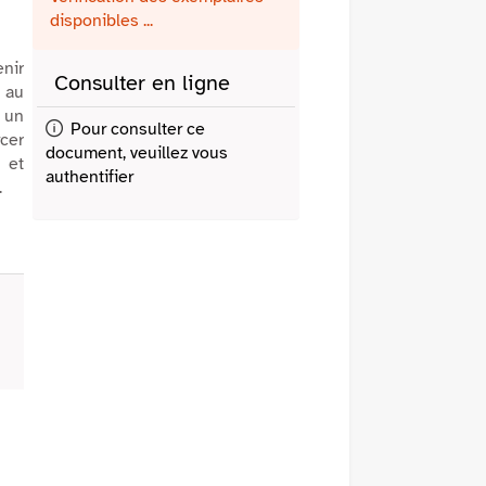
fenêtre)
mail
disponibles ...
enir
Consulter en ligne
n au
 un
Pour consulter ce
rcer
document, veuillez vous
 et
authentifier
.