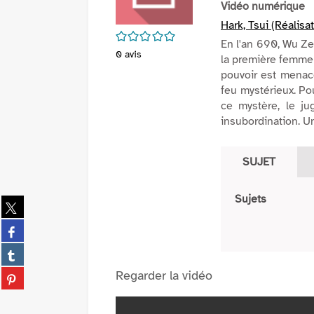
Vidéo numérique
Hark, Tsui (Réalisa
/5
En l'an 690, Wu Zet
0
avis
la première femme 
pouvoir est menac
feu mystérieux. Po
ce mystère, le ju
insubordination. U
SUJET
Sujets
Partager
sur
Partager
twitter
sur
(Nouvelle
Partager
facebook
fenêtre)
sur
(Nouvelle
Partager
Regarder la vidéo
tumblr
fenêtre)
sur
(Nouvelle
pinterest
fenêtre)