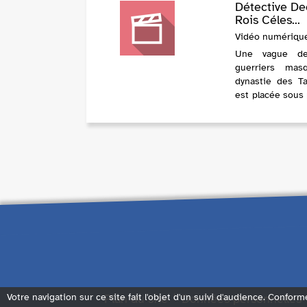
Détective De
Rois Céles...
Vidéo numérique 
Une vague de
guerriers mas
dynastie des Ta
est placée sous 
sur les traces d
poi...
Plan du site
Données personnelles
Votre navigation sur ce site fait l'objet d'un suivi d'audience. Conform