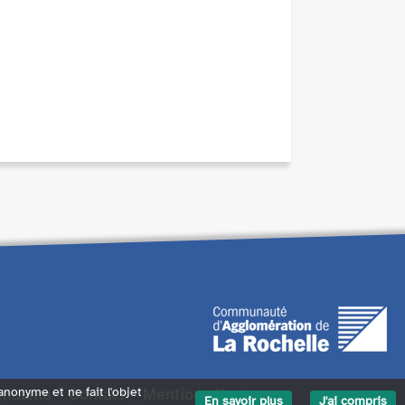
endants
Contact
Mentions légales
 anonyme et ne fait l'objet
En savoir plus
J'ai compris