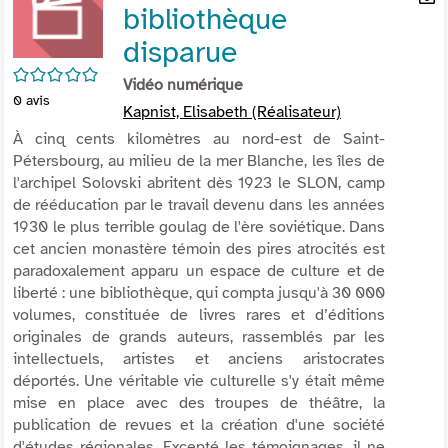
bibliothèque
per
En
(Nou
par
disparue
fenê
mai
/5
Vidéo numérique
0
avis
Kapnist, Elisabeth (Réalisateur)
À cinq cents kilomètres au nord-est de Saint-
Pétersbourg, au milieu de la mer Blanche, les îles de
l'archipel Solovski abritent dès 1923 le SLON, camp
de rééducation par le travail devenu dans les années
1930 le plus terrible goulag de l'ère soviétique. Dans
cet ancien monastère témoin des pires atrocités est
paradoxalement apparu un espace de culture et de
liberté : une bibliothèque, qui compta jusqu'à 30 000
volumes, constituée de livres rares et d’éditions
originales de grands auteurs, rassemblés par les
intellectuels, artistes et anciens aristocrates
déportés. Une véritable vie culturelle s'y était même
mise en place avec des troupes de théâtre, la
publication de revues et la création d'une société
d'études régionales. Excepté les témoignages, il ne