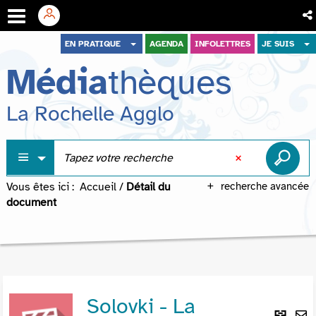
Aller
Aller
Aller
EN PRATIQUE
AGENDA
INFOLETTRES
JE SUIS
au
au
à
Média
thèques
menu
contenu
la
recherche
La Rochelle Agglo
Vous êtes ici :
Accueil
/
Détail du
recherche avancée
document
Solovki - La
Lie