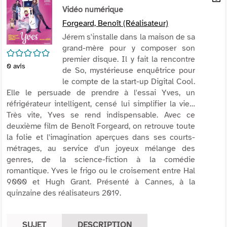
per
Vidéo numérique
En
(Nou
par
Forgeard, Benoît (Réalisateur)
fenê
mai
Jérem s'installe dans la maison de sa
grand-mère pour y composer son
/5
premier disque. Il y fait la rencontre
0
avis
de So, mystérieuse enquêtrice pour
le compte de la start-up Digital Cool.
Elle le persuade de prendre à l'essai Yves, un
réfrigérateur intelligent, censé lui simplifier la vie…
Très vite, Yves se rend indispensable. Avec ce
deuxième film de Benoît Forgeard, on retrouve toute
la folie et l'imagination aperçues dans ses courts-
métrages, au service d'un joyeux mélange des
genres, de la science-fiction à la comédie
romantique. Yves le frigo ou le croisement entre Hal
9000 et Hugh Grant. Présenté à Cannes, à la
quinzaine des réalisateurs 2019.
SUJET
DESCRIPTION