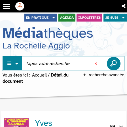
Aller
Aller
Aller
EN PRATIQUE
AGENDA
INFOLETTRES
JE SUIS
au
au
à
Média
thèques
menu
contenu
la
recherche
La Rochelle Agglo
Vous êtes ici :
Accueil
/
Détail du
recherche avancée
document
Yves
Lie