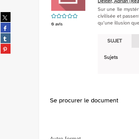
Dexter, Adrian (Réa
Sur une île mysté
Partager
/5
civilisée et passen
sur
qu’une illusion que 
0
avis
Partager
twitter
sur
(Nouvelle
Partager
facebook
SUJET
fenêtre)
sur
(Nouvelle
Partager
tumblr
fenêtre)
sur
(Nouvelle
Sujets
pinterest
fenêtre)
(Nouvelle
fenêtre)
Se procurer le document
Autre format