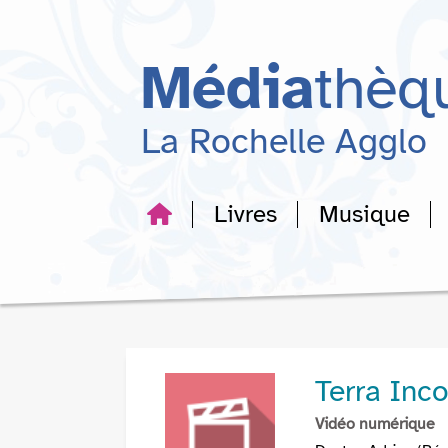
Aller
Aller
Aller
au
au
à
menu
contenu
la
Média
thèq
recherche
La Rochelle Agglo
Livres
Musique
Terra Inc
Vidéo numérique