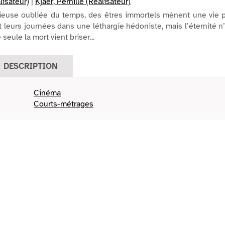
lisateur)
|
Kjaer, Pernille (Réalisateur)
rieuse oubliée du temps, des êtres immortels mènent une vie p
t leurs journées dans une léthargie hédoniste, mais l’éternité n
seule la mort vient briser...
DESCRIPTION
Cinéma
Courts-métrages