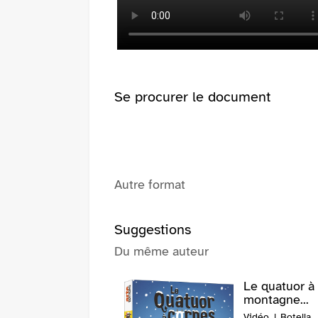
fenêtre)
(Nouvelle
fenêtre)
Se procurer le document
Autre format
Suggestions
Du même auteur
Le quatuor à 
montagne...
Vidéo | Botella