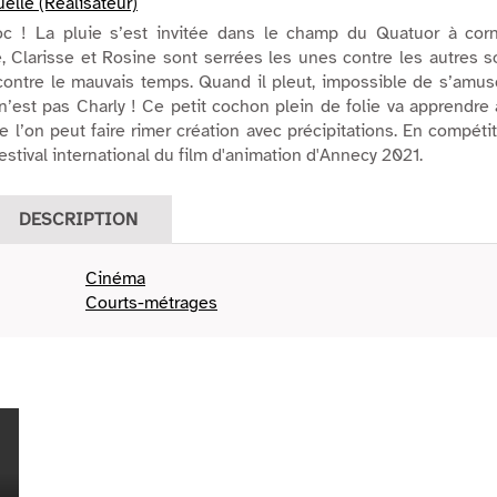
elle (Réalisateur)
loc ! La pluie s’est invitée dans le champ du Quatuor à corn
, Clarisse et Rosine sont serrées les unes contre les autres 
 contre le mauvais temps. Quand il pleut, impossible de s’amus
’est pas Charly ! Ce petit cochon plein de folie va apprendre
 l’on peut faire rimer création avec précipitations. En compéti
estival international du film d'animation d'Annecy 2021.
DESCRIPTION
Cinéma
Courts-métrages