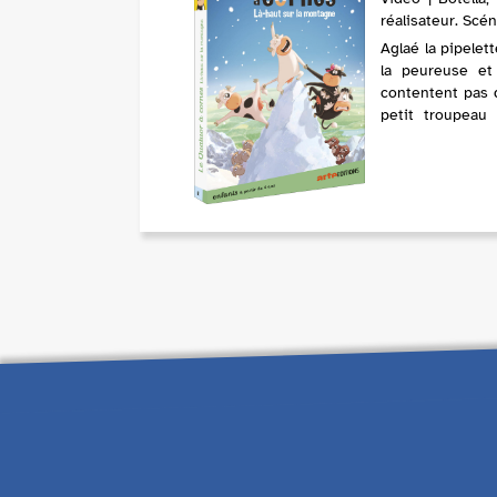
réalisateur. Scé
Aglaé la pipelett
la peureuse et
contentent pas d
petit troupeau
leurs aventures 