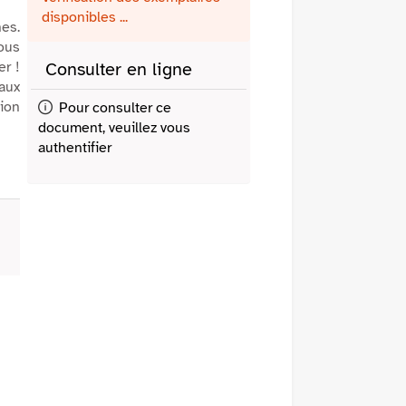
fenêtre)
mail
disponibles ...
es.
sous
er !
Consulter en ligne
 aux
tion
Pour consulter ce
document, veuillez vous
authentifier