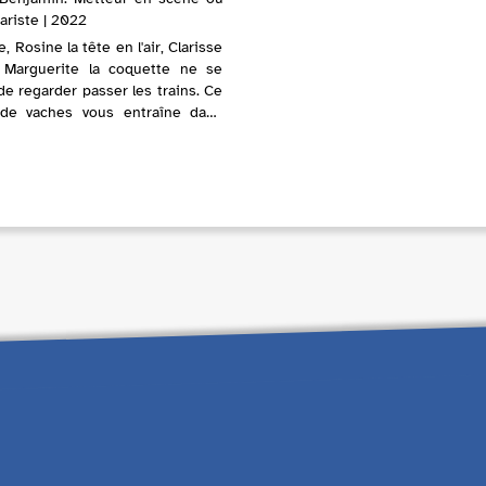
nariste | 2022
e, Rosine la tête en l'air, Clarisse
 Marguerite la coquette ne se
e regarder passer les trains. Ce
 de vaches vous entraîne dans
à travers ce programme ...