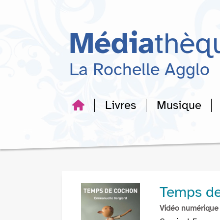
Aller
Aller
Aller
au
au
à
menu
contenu
la
Média
thèq
recherche
La Rochelle Agglo
Livres
Musique
Temps d
Vidéo numérique