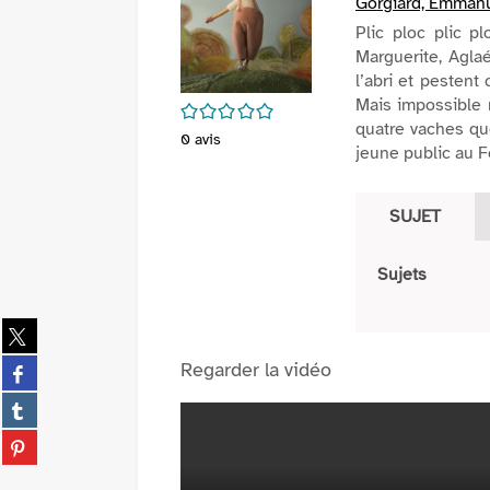
Gorgiard, Emmanu
Plic ploc plic p
Marguerite, Aglaé
l’abri et pestent
Mais impossible n
/5
quatre vaches que
0
avis
jeune public au F
SUJET
Sujets
Partager
sur
Partager
Regarder la vidéo
twitter
sur
(Nouvelle
Partager
facebook
fenêtre)
sur
(Nouvelle
Partager
tumblr
fenêtre)
sur
(Nouvelle
pinterest