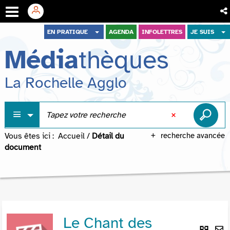
Aller
Aller
Aller
EN PRATIQUE
AGENDA
INFOLETTRES
JE SUIS
au
au
à
Média
thèques
menu
contenu
la
recherche
La Rochelle Agglo
Vous êtes ici :
Accueil
/
Détail du
recherche avancée
document
Le Chant des
Lie