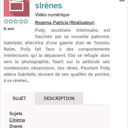
sirènes
per
En
(Nou
par
Vidéo numérique
fenê
mai
/5
Rozema, Patricia (Réalisateur)
0
avis
Polly, secrétaire intérimaire, est
fascinée par sa nouvelle patronne,
Gabrielle, directrice d'une galerie d'art de Toronto.
Naïve, Polly fait face à des comportements
intellectuels qui la dépassent. Elle se réfugie alors
vers la photographie, fixant sur la pellicule ses
nombreuses obsessions, ses rêves. Pourtant Polly
aidera Gabrielle, doutant de ses qualités de peintre,
à se révéler...
SUJET
DESCRIPTION
Sujets
Cinéma
Drame