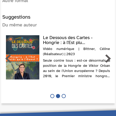
Autre format
Suggestions
Du même auteur
Le Dessous des Cartes -
Hongrie : à l'Est plu...
Vidéo numérique | Bittner, Céline
(Réalisateur) | 2023
Seule contre tous : est-ce désormais la
position de la Hongrie de Viktor Orban
au sein de l’Union européenne ? Depuis
2010, le Premier ministre hongrois
défend son modèle de démocratie
illibérale : restriction des libertés de la
p...