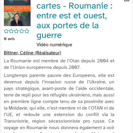
cartes - Roumanie :
per
En
(Nou
par
entre est et ouest,
fenê
mai
aux portes de la
/5
guerre
0
avis
Vidéo numérique
Bittner, Céline (Réalisateur)
La Roumanie est membre de l’Otan depuis 2004 et
de l’Union européenne depuis 2007.
Longtemps parente pauvre des Européens, elle est
devenue depuis l’invasion russe de l’Ukraine, un
pays stratégique, avant-poste de l’aide occidentale,
terre de repli pour les réfugiés ukrainiens, mais aussi
en première ligne compte tenu de sa proximité avec
la Moldavie, qui elle, n’est membre ni de l’OTAN ni de
l’UE, et redoute une extension du conflit via la
Transnistrie, région sécessionniste pro russe. Ce
voyage en Roumanie nous donnera également à voir