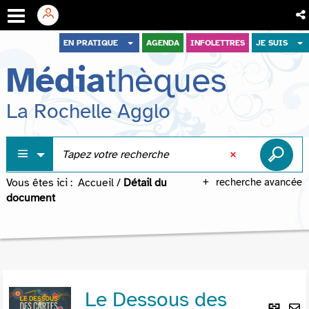
Aller
Aller
Aller
EN PRATIQUE
AGENDA
INFOLETTRES
JE SUIS
au
au
à
Média
thèques
menu
contenu
la
recherche
La Rochelle Agglo
Vous êtes ici :
Accueil
/
Détail du
recherche avancée
document
Le Dessous des
Lie